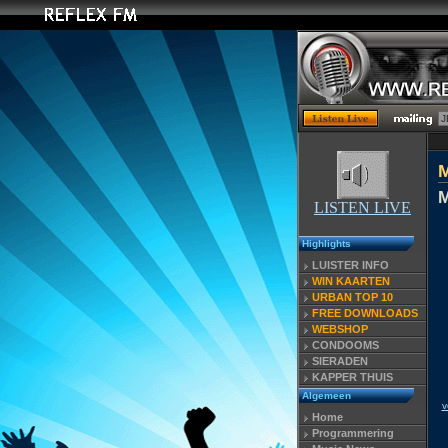
M
LISTEN LIVE
Highlights
LUISTER INFO
WIN KAARTEN
URBAN TOP 10
FREE DOWNLOADS
WEBSHOP
CONDOOMS
SIERADEN
KAPPER THUIS
Algemeen
v
Home
Programmering