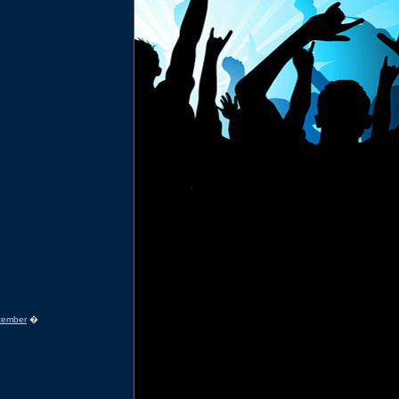
tember
�