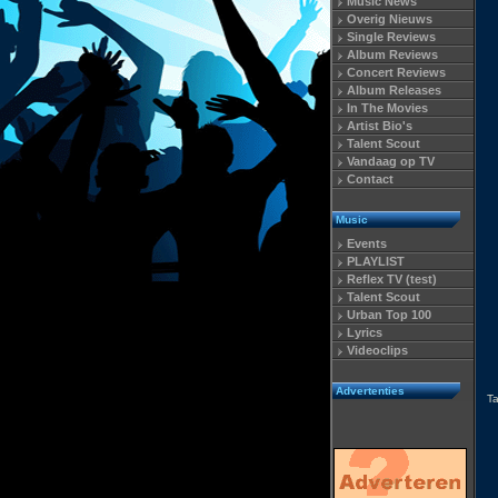
Music News
Overig Nieuws
Single Reviews
Album Reviews
Concert Reviews
Album Releases
In The Movies
Artist Bio's
Talent Scout
Vandaag op TV
Contact
Music
Events
PLAYLIST
Reflex TV (test)
Talent Scout
Urban Top 100
Lyrics
Videoclips
Advertenties
T