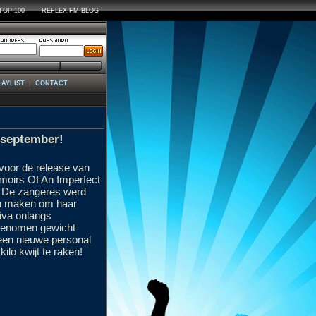
TOP 100
REFLEX FM BLOG
|
LAYLIST
CONTACT
 september!
voor de release van
moirs Of An Imperfect
l! De zangeres werd
aan maken om haar
diva onlangs
oegenomen gewicht
een nieuwe personal
lo kwijt te raken!