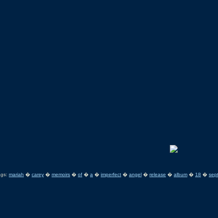
ags:
mariah
�
carey
�
memoirs
�
of
�
a
�
imperfect
�
angel
�
release
�
album
�
18
�
sep