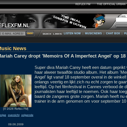
REFLEX FM
THE OFFICIAL URBAN 
|
|
|
LISTEN NOW
MUSICNEWS
CHAT BOX
P
Music News
ariah Carey dropt 'Memoirs Of A Imperfect Angel' op 18
Super diva Mariah Carey heeft een datum geprikt 
haar alweer twaalfde studio album. Het album 'Me
Angel' ligt vanaf 18 september overal in de winke
onlangs veertig en lijkt zich nu echt zorgen te g
leeftijd. Op het filmfestival in Cannes verbood de 
journalisten haar leeftijd te noemen. Ook haar t
baard de zangeres grote zorgen. Mariah heeft nu 
trainer in de arm genomen om voor september 10 ki
[© 2026 Reflex FM]
orige
overzicht
volgende
09.06.2009