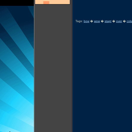
Tags:
bow
�
wow
�
stapt
�
over
�
col