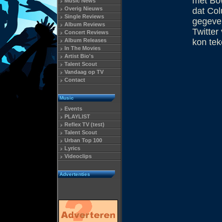
met Bow
Music News
Overig Nieuws
dat Co
Single Reviews
gegeve
Album Reviews
Twitter
Concert Reviews
Album Releases
kon te
In The Movies
Artist Bio's
Talent Scout
Vandaag op TV
Contact
Music
Events
PLAYLIST
Reflex TV (test)
Talent Scout
Urban Top 100
Lyrics
Videoclips
Advertenties