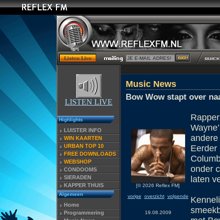
Music News
Bow Wow stapt over naa
LISTEN LIVE
Rapper
Highlights
Wayne’
LUISTER INFO
andere 
WIN KAARTEN
URBAN TOP 10
Eerder 
FREE DOWNLOADS
Columb
WEBSHOP
onder c
CONDOOMS
SIERADEN
laten v
KAPPER THUIS
[© 2026 Reflex FM]
Algemeen
vorige
overzicht
volgende
Kenneli
Home
smeekb
19.08.2009
Programmering