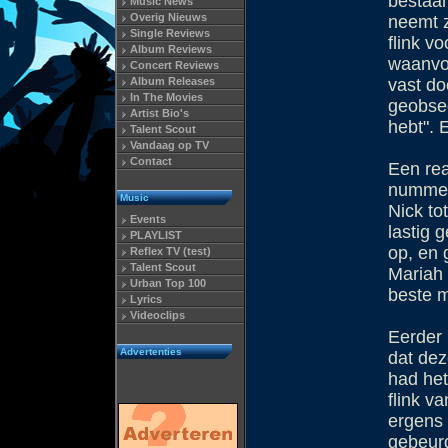
bestaan
Music News
Overig Nieuws
neemt z
Single Reviews
flink v
Album Reviews
waanvoo
Concert Reviews
Album Releases
vast do
In The Movies
geobsed
Artist Bio's
hebt". 
Talent Scout
Vandaag op TV
Contact
Een rea
nummer
Music
Nick to
Events
lastig 
PLAYLIST
op, en 
Reflex TV (test)
Talent Scout
Mariah 
Urban Top 100
beste m
Lyrics
Videoclips
Eerder 
Advertenties
dat dez
had het
flink v
ergens 
gebeur