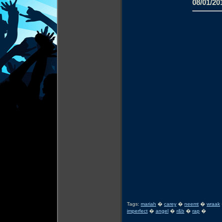
08/01/20
Tags:
mariah
�
carey
�
neemt
�
wraak
imperfect
�
angel
�
r&b
�
rap
�