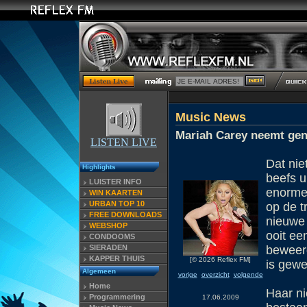
Music News
Mariah Carey neemt ge
LISTEN LIVE
Dat nie
Highlights
beefs u
LUISTER INFO
enorme
WIN KAARTEN
URBAN TOP 10
op de t
FREE DOWNLOADS
nieuwe 
WEBSHOP
ooit ee
CONDOOMS
SIERADEN
beweerd
KAPPER THUIS
[© 2026 Reflex FM]
is gewe
Algemeen
vorige
overzicht
volgende
Home
Haar ni
Programmering
17.06.2009