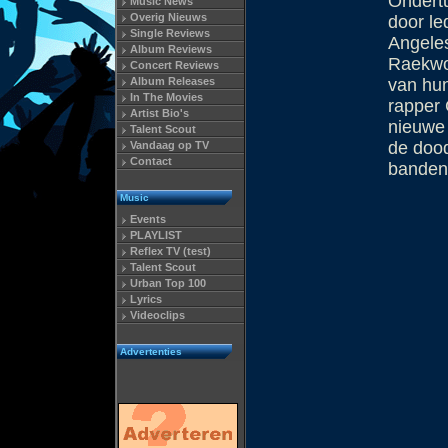
Ondert
Music News
Overig Nieuws
door le
Single Reviews
Angele
Album Reviews
Raekwo
Concert Reviews
Album Releases
van hun
In The Movies
rapper 
Artist Bio's
nieuwe 
Talent Scout
de doo
Vandaag op TV
Contact
banden
Music
Events
PLAYLIST
Reflex TV (test)
Talent Scout
Urban Top 100
Lyrics
Videoclips
Advertenties