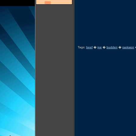
Tags:
beef
�
joe
�
budden
�
raekwon