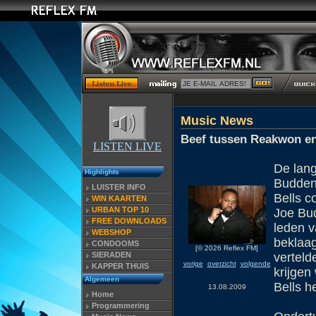
Music News
Beef tussen Reakwon en
LISTEN LIVE
De lan
Highlights
Budden
LUISTER INFO
Bells c
WIN KAARTEN
URBAN TOP 10
Joe Bu
FREE DOWNLOADS
leden 
WEBSHOP
beklaag
CONDOOMS
[© 2026 Reflex FM]
SIERADEN
verteld
vorige
overzicht
volgende
KAPPER THUIS
krijgen
Algemeen
Bells h
13.08.2009
Home
Programmering