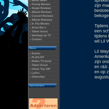
spreken
Music News
Overig Nieuws
zijn ma
Single Reviews
beslote
Album Reviews
bekogel
Concert Reviews
Album Releases
In The Movies
Tijdens
Artist Bio's
een sch
Talent Scout
tijdens
Vandaag op TV
Contact
wil Lil
Music
Lil Way
Events
Amerik
PLAYLIST
zijn on
Reflex TV (test)
Talent Scout
en r&b 
Urban Top 100
en op z
Lyrics
augustu
Videoclips
Advertenties