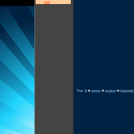
Tags:
lil
�
wayne
�
tourbus
�
bekogeld