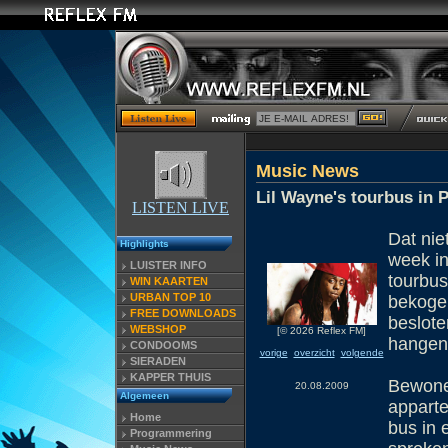
Music News
Lil Wayne's tourbus in 
LISTEN LIVE
Dat nie
Highlights
week in
LUISTER INFO
tourbu
WIN KAARTEN
URBAN TOP 10
bekogel
FREE DOWNLOADS
beslote
WEBSHOP
[© 2026 Reflex FM]
hangen 
CONDOOMS
vorige
overzicht
volgende
SIERADEN
KAPPER THUIS
Bewone
20.08.2009
Algemeen
appart
Home
bus in 
Programmering