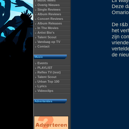
Lil Wayn
Music News
Overig Nieuws
Deze da
Single Reviews
Omarion
Album Reviews
Concert Reviews
Album Releases
De r&b 
In The Movies
het ver
Artist Bio's
zijn co
Talent Scout
vriende
Vandaag op TV
Contact
verteld
de nie
Music
Events
PLAYLIST
Reflex TV (test)
Talent Scout
Urban Top 100
Lyrics
Videoclips
Advertenties