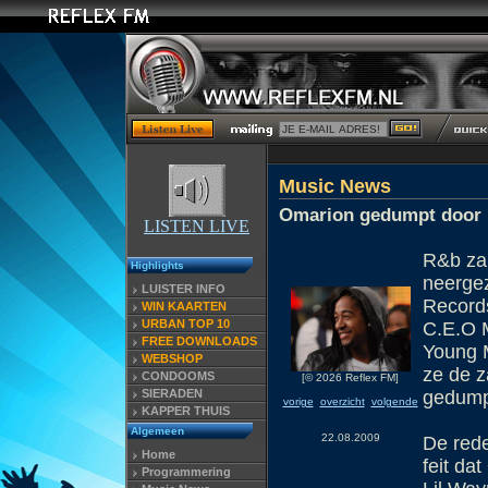
Music News
Omarion gedumpt door 
LISTEN LIVE
R&b zan
Highlights
neergez
LUISTER INFO
Records
WIN KAARTEN
URBAN TOP 10
C.E.O M
FREE DOWNLOADS
Young M
WEBSHOP
ze de z
CONDOOMS
[© 2026 Reflex FM]
SIERADEN
gedump
vorige
overzicht
volgende
KAPPER THUIS
Algemeen
22.08.2009
De rede
Home
feit d
Programmering