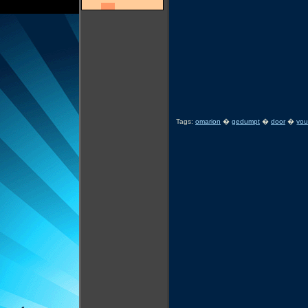
Tags:
omarion
�
gedumpt
�
door
�
yo