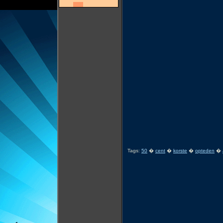
Tags:
50
�
cent
�
korste
�
opteden
�