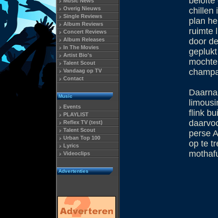
belofte
Music News
Overig Nieuws
chillen
Single Reviews
plan hel
Album Reviews
ruimte 
Concert Reviews
Album Releases
door de
In The Movies
geplukt
Artist Bio's
mochten
Talent Scout
champag
Vandaag op TV
Contact
Daarna 
Music
limousi
Events
flink b
PLAYLIST
daarvoo
Reflex TV (test)
Talent Scout
perse A
Urban Top 100
op te t
Lyrics
mothaf
Videoclips
Advertenties