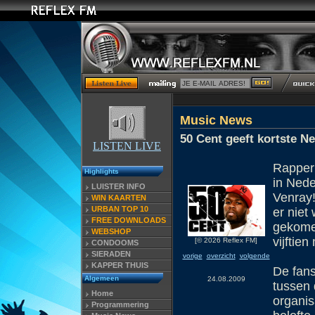
Music News
50 Cent geeft kortste N
LISTEN LIVE
Rapper 
Highlights
in Nede
LUISTER INFO
Venray!
WIN KAARTEN
URBAN TOP 10
er niet
FREE DOWNLOADS
gekome
WEBSHOP
vijftien
[© 2026 Reflex FM]
CONDOOMS
SIERADEN
vorige
overzicht
volgende
KAPPER THUIS
De fans
Algemeen
24.08.2009
tussen 
Home
organis
Programmering