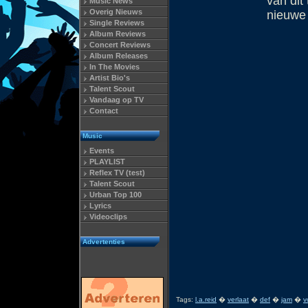
van dit
Music News
Overig Nieuws
nieuwe
Single Reviews
Album Reviews
Concert Reviews
Album Releases
In The Movies
Artist Bio's
Talent Scout
Vandaag op TV
Contact
Music
Events
PLAYLIST
Reflex TV (test)
Talent Scout
Urban Top 100
Lyrics
Videoclips
Advertenties
Tags:
l.a.reid
�
verlaat
�
def
�
jam
�
v