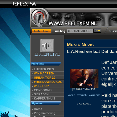
Music News
L.A.Reid verlaat Def Ja
LISTEN LIVE
Def Jam
Highlights
een con
LUISTER INFO
Univers
WIN KAARTEN
URBAN TOP 10
contrac
FREE DOWNLOADS
eigelij
WEBSHOP
[© 2026 Reflex FM]
CONDOOMS
SIERADEN
Reid had
vorige
overzicht
volgende
KAPPER THUIS
van ste
Algemeen
17.03.2011
platenb
Home
produce
Programmering