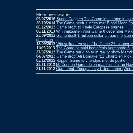
Meer over Game:
09/07/2016
Snoop Dogg en The Game lopen mee in opto
26/10/2014
The Game heeft succes met Blood Moon (Ye
06/12/2013
Game stopt zijn hele Europese tournee
06/11/2013
Win vrijkaarten voor Game 8 december Me
23/09/2013
Game deelt 1 miljoen dollar uit aan mensen 
gebruiken
18/09/2013
Win vrijkaarten voor The Game 27 oktober
11/09/2013
The Game betaald begrafenis vermoorde 6 ja
27/07/2013
The Game terug op tv in reality show Marr
04/07/2013
Game dropt Ali Bomaye ft.2 Chainz en Rick
03/12/2012
Rapper Game is vriendjes met de politie
23/11/2012
50 Cent en Game delen maaltijden uit in Ne
21/11/2012
Game feat. Young Jeezy I Remember (Werel