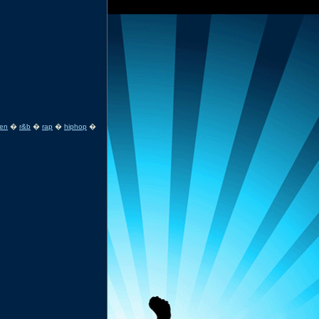
ven
�
r&b
�
rap
�
hiphop
�