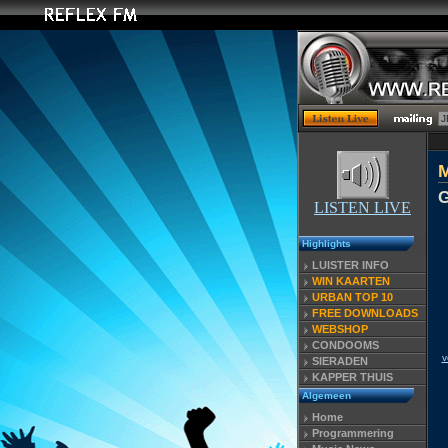
G
LISTEN LIVE
Highlights
LUISTER INFO
WIN KAARTEN
URBAN TOP 10
FREE DOWNLOADS
WEBSHOP
CONDOOMS
v
SIERADEN
KAPPER THUIS
Algemeen
Home
Programmering