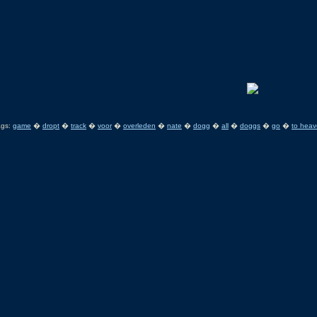
ags:
game
�
dropt
�
track
�
voor
�
overleden
�
nate
�
dogg
�
all
�
doggs
�
go
�
to hea