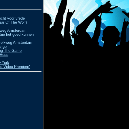
cht voor vrede
ar Of The Wolf)
lkweg Amsterdam
diie het goed kunnen
 Melkweg Amsterdam
rige
ying The Game
 Ross
w York
d Video Premiere)