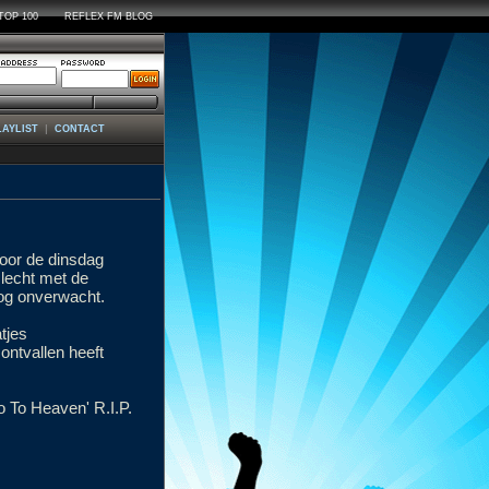
TOP 100
REFLEX FM BLOG
|
LAYLIST
CONTACT
oor de dinsdag
slecht met de
og onverwacht.
tjes
ontvallen heeft
o To Heaven' R.I.P.