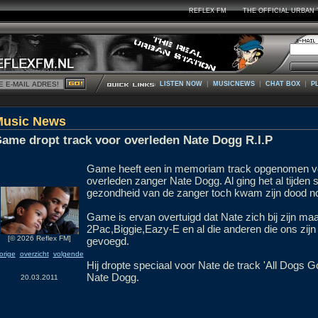
REFLEX FM
THE OFFICIAL URBAN 
|
|
|
LISTEN NOW
MUSICNEWS
CHAT BOX
P
Music News
ame dropt track voor overleden Nate Dogg R.I.P
Game heeft een in memoriam track opgenomen v
overleden zanger Nate Dogg. Al ging het al tijden 
gezondheid van de zanger toch kwam zijn dood n
Game is ervan overtuigd dat Nate zich bij zijn maa
2Pac,Biggie,Eazy-E en al die anderen die ons zijn 
[© 2026 Reflex FM]
gevoegd.
orige
overzicht
volgende
Hij dropte speciaal voor Nate de track 'All Dogs G
Nate Dogg.
20.03.2011