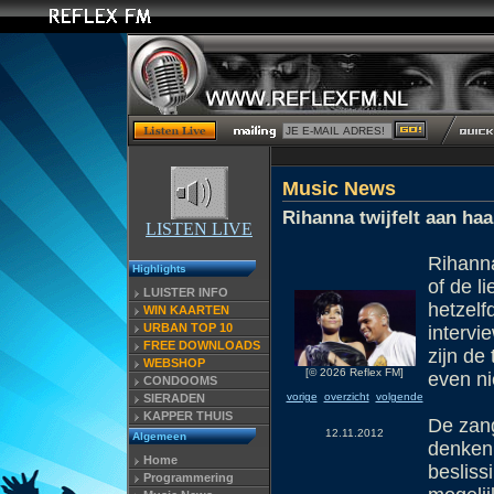
Music News
Rihanna twijfelt aan ha
LISTEN LIVE
Rihanna
Highlights
of de l
LUISTER INFO
hetzelf
WIN KAARTEN
URBAN TOP 10
interv
FREE DOWNLOADS
zijn de
WEBSHOP
[© 2026 Reflex FM]
even ni
CONDOOMS
vorige
overzicht
volgende
SIERADEN
KAPPER THUIS
De zang
12.11.2012
Algemeen
denken,
Home
besliss
Programmering