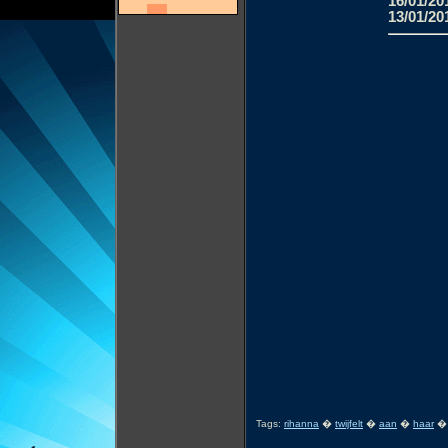
16/01/20
13/01/20
Tags:
rihanna
�
twijfelt
�
aan
�
haar