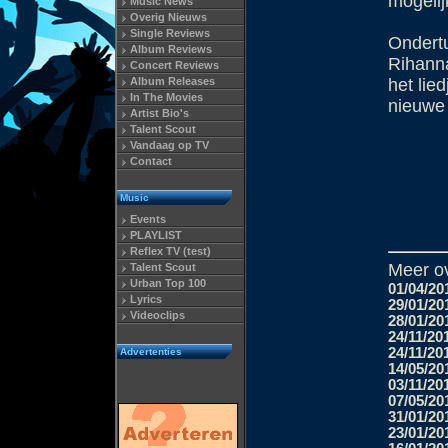
mogelijk
Music News
Overig Nieuws
Single Reviews
Ondertu
Album Reviews
Rihanna
Concert Reviews
Album Releases
het lied
In The Movies
nieuwe 
Artist Bio's
Talent Scout
Vandaag op TV
Contact
Music
Events
PLAYLIST
Reflex TV (test)
Meer o
Talent Scout
Urban Top 100
01/04/20
Lyrics
29/01/20
Videoclips
28/01/20
24/11/20
24/11/20
Advertenties
14/05/20
03/11/20
07/05/20
31/01/20
23/01/20