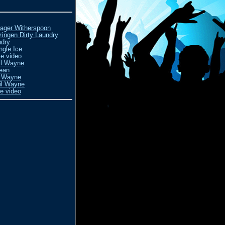
nager Witherspoon
 zingen Dirty Laundry
ndry
ngle Ice
ce video
Lil Wayne
Sean
il Wayne
Lil Wayne
e video