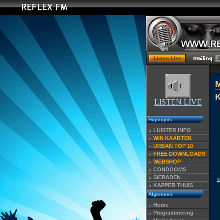
K
LISTEN LIVE
Highlights
LUISTER INFO
WIN KAARTEN
URBAN TOP 10
FREE DOWNLOADS
WEBSHOP
CONDOOMS
SIERADEN
v
KAPPER THUIS
Algemeen
Home
Programmering