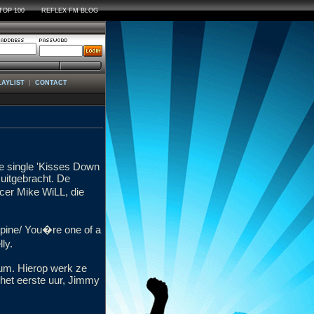
TOP 100
REFLEX FM BLOG
|
LAYLIST
CONTACT
e single 'Kisses Down
uitgebracht. De
cer Mike WiLL, die
spine/ You�re one of a
ly.
bum. Hierop werk ze
het eerste uur, Jimmy