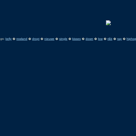
ags:
kelly
�
rowland
�
dropt
�
nieuwe
�
single
�
kisses
�
down
�
low
�
r&b
�
rap
�
hipho