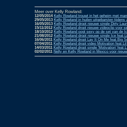
Meer over Kelly Rowland:
12/05/2014
Kelly Rowland trouwt in het geheim met ma
29/05/2013
Kelly Rowland in huilen uitgebarsten tijdens
16/05/2013
Kelly Rowland dropt nieuwe single Dirty Lau
15/11/2012
Kelly Rowland dropt nieuwe videoclip voor si
18/10/2012
Kelly Rowland oogt sexy op de set van de I
21/08/2012
Kelly Rowland dropt nieuwe single Ice feat.
16/06/2011
Kelly Rowland dropt Lay It On Me feat.Big 
07/04/2011
Kelly Rowland dropt video Motivation feat.L
14/03/2011
Kelly Rowland dropt single 'Motivation' feat.
02/02/2011
Nelly en Kelly Rowland in Mexico voor nieuw