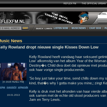
REFLEX FM
THE OFFICIAL URBAN 
|
|
|
LISTEN NOW
MUSICNEWS
CHAT BOX
P
Music News
elly Rowland dropt nieuwe single Kisses Down Low
Kelly Rowland heeft vandaag haar seksueel getint
Low' afkomstig van het album Year of the Woman 
Destiny�s Child diva doet dat opnieuw met produ
ook haar vorige single produceerde.
'So boy just take your time, send chills down my 
[© 2026 Reflex FM]
kind, that�s why I gotta make you mine,; zingt Kel
orige
overzicht
volgende
Kelly is druk met het afronden van haar vierde al
ook samen met de echte old skool producers van 
19.01.2013
Jam en Terry Lewis.