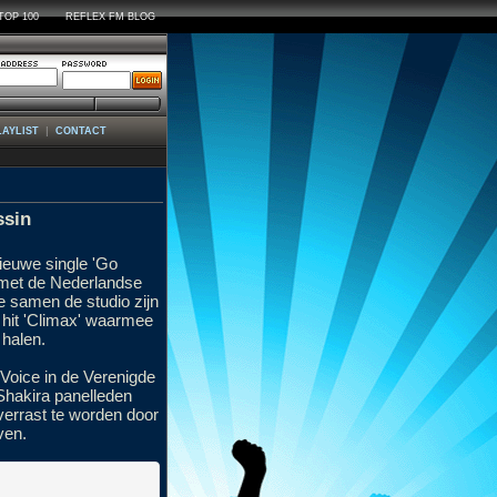
TOP 100
REFLEX FM BLOG
|
LAYLIST
CONTACT
ssin
ieuwe single 'Go
 met de Nederlandse
ze samen de studio zijn
 hit 'Climax' waarmee
halen.
 Voice in de Verenigde
Shakira panelleden
verrast te worden door
ven.