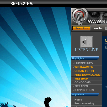
U
LISTEN LIVE
Highlights
LUISTER INFO
WIN KAARTEN
URBAN TOP 10
FREE DOWNLOADS
WEBSHOP
CONDOOMS
SIERADEN
v
KAPPER THUIS
Algemeen
Home
Programmering