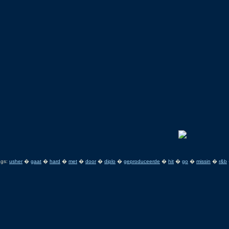
ags:
usher
�
gaat
�
hard
�
met
�
door
�
diplo
�
geproduceerde
�
hit
�
go
�
missin
�
r&b