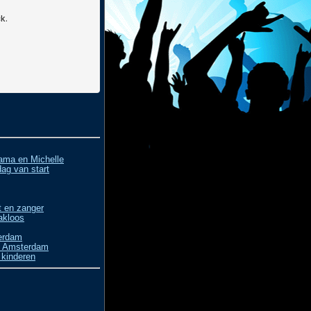
ama en Michelle
ag van start
t en zanger
akloos
terdam
me Amsterdam
 kinderen