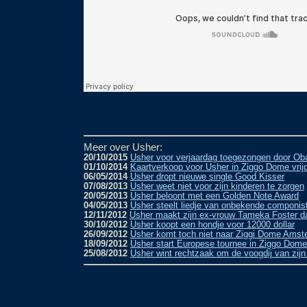
Meer over Usher:
20/10/2015
Usher voor verjaardag toegezongen door Ob
01/10/2014
Kaartverkoop voor Usher in Ziggo Dome vrijd
06/05/2014
Usher dropt nieuwe single Good Kisser
07/08/2013
Usher weet niet voor zijn kinderen te zorgen
20/05/2013
Usher beloont met een Golden Note Award
04/05/2013
Usher steelt liedje van onbekende componis
12/11/2012
Usher maakt zijn ex-vrouw Tameka Foster d
30/10/2012
Usher koopt een hondje voor 12000 dollar
26/09/2012
Usher komt toch niet naar Ziggi Dome Ams
18/09/2012
Usher start Europese tournee in Ziggo Do
25/08/2012
Usher wint rechtzaak om de voogdij van zijn