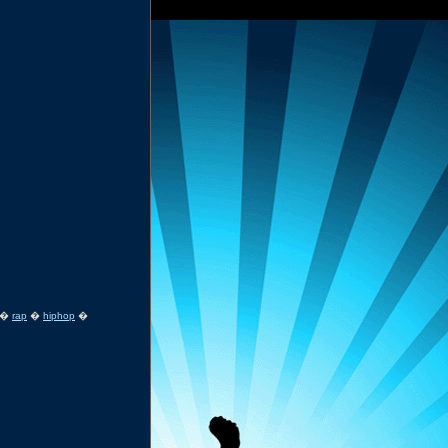
�
rap
�
hiphop
�