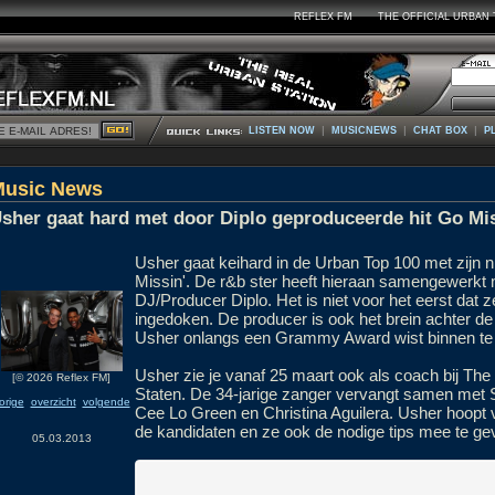
REFLEX FM
THE OFFICIAL URBAN 
|
|
|
LISTEN NOW
MUSICNEWS
CHAT BOX
P
Music News
sher gaat hard met door Diplo geproduceerde hit Go Mi
Usher gaat keihard in de Urban Top 100 met zijn n
Missin'. De r&b ster heeft hieraan samengewerkt
DJ/Producer Diplo. Het is niet voor het eerst dat 
ingedoken. De producer is ook het brein achter de
Usher onlangs een Grammy Award wist binnen te 
Usher zie je vanaf 25 maart ook als coach bij The
[© 2026 Reflex FM]
Staten. De 34-jarige zanger vervangt samen met 
orige
overzicht
volgende
Cee Lo Green en Christina Aguilera. Usher hoopt 
de kandidaten en ze ook de nodige tips mee te ge
05.03.2013