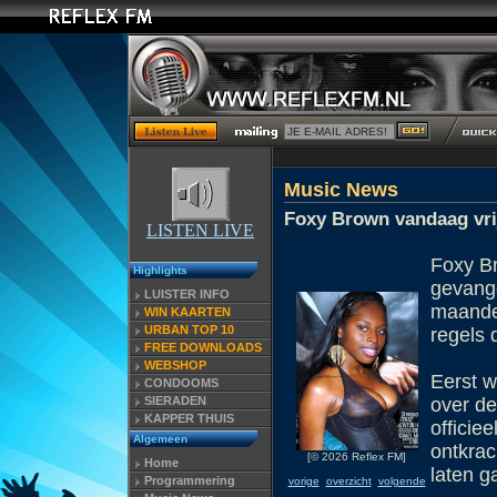
Music News
Foxy Brown vandaag vri
LISTEN LIVE
Foxy Br
Highlights
gevange
LUISTER INFO
maande
WIN KAARTEN
URBAN TOP 10
regels 
FREE DOWNLOADS
WEBSHOP
Eerst w
CONDOOMS
SIERADEN
over de
KAPPER THUIS
officie
Algemeen
ontkrac
[© 2026 Reflex FM]
Home
laten g
Programmering
vorige
overzicht
volgende