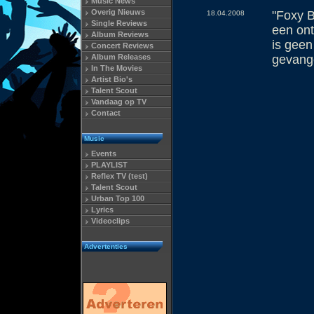
Music News
Overig Nieuws
"Foxy B
18.04.2008
Single Reviews
een ont
Album Reviews
is geen
Concert Reviews
Album Releases
gevange
In The Movies
Artist Bio's
Talent Scout
Vandaag op TV
Contact
Music
Events
PLAYLIST
Reflex TV (test)
Talent Scout
Urban Top 100
Lyrics
Videoclips
Advertenties