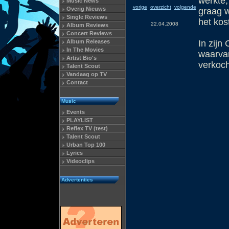
werkte,
Music News
vorige
overzicht
volgende
Overig Nieuws
graag 
Single Reviews
het kos
22.04.2008
Album Reviews
Concert Reviews
Album Releases
In zijn 
In The Movies
waarvan
Artist Bio's
verkoch
Talent Scout
Vandaag op TV
Contact
Music
Events
PLAYLIST
Reflex TV (test)
Talent Scout
Urban Top 100
Lyrics
Videoclips
Advertenties