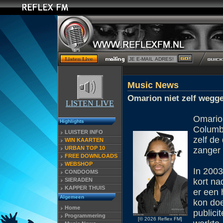
Music News
Omarion niet zelf wegge
LISTEN LIVE
Omarion
Highlights
Columbi
LUISTER INFO
zelf de
WIN KAARTEN
URBAN TOP 10
zanger 
FREE DOWNLOADS
WEBSHOP
In 2003
CONDOOMS
SIERADEN
kort n
KAPPER THUIS
er een 
Algemeen
kon doe
Home
publici
Programmering
[© 2026 Reflex FM]