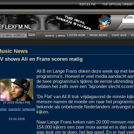
REFLEX FM
THE OFFICIAL URBAN 
|
|
|
LISTEN NOW
MUSICNEWS
CHAT BOX
P
Music News
V shows Ali en Frans scoren matig
Ali B en Lange Frans doken deze week op met twe
programma's. Hoewel er veel media aandacht aan
de twee programma's tijdens de eerste uitzending z
hebben het zelfs over een "bijzonder slecht scor
'De Flat' van Ali B trok vrijdagavond de minste kij
mensen namen de moeite om naar het programma 
[© 2026 Reflex FM]
bekende als onbekende Nederlanders ontvangst in z
orige
overzicht
volgende
kijken.
23.04.2008
Naar Lange Frans keken ruim 20.000 mensen meer
154.000 kijkers een zeer mooi aantal en is dan oo
was leuk om te doen, het liep goed. En er had vee