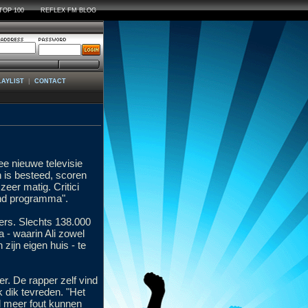
TOP 100
REFLEX FM BLOG
|
LAYLIST
CONTACT
e nieuwe televisie
 is besteed, scoren
eer matig. Critici
end programma".
kers. Slechts 138.000
- waarin Ali zowel
ijn eigen huis - te
. De rapper zelf vind
k dik tevreden. "Het
l meer fout kunnen