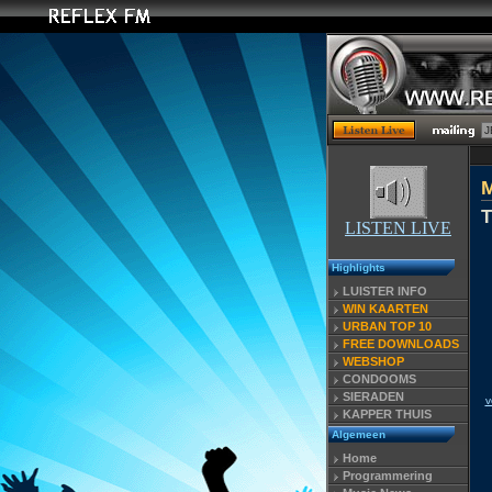
T
LISTEN LIVE
Highlights
LUISTER INFO
WIN KAARTEN
URBAN TOP 10
FREE DOWNLOADS
WEBSHOP
CONDOOMS
SIERADEN
v
KAPPER THUIS
Algemeen
Home
Programmering