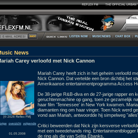
REFLEX FM
THE OFFICIAL URBAN 
|
|
|
LISTEN NOW
MUSICNEWS
CHAT BOX
P
Music News
ariah Carey verloofd met Nick Cannon
Mariah Carey heeft zich in het geheim verloofd m
Nick Cannon. Dat vertelde een bron dichtbij het st
Amerikaanse entertainmentprogramma Access Ho
De 38-jarige R&B-diva en de 27-jarige rapper en 
geruchtenmachine op gang, toen ze gezamelijk naa
haar film 'Tennessee' in New York kwamen. Mari
diamanten ring om haar vinger. Toen Nick werd ge
vond aan Mariah, antwoordde hij simpelweg "alles
[© 2026 Reflex FM]
orige
overzicht
volgende
Critici beweerden dat Nick zijn kersverse verloof
met een tweedehands ring. Entertainmentblogger 
01.05.2008
de ring als die van Selita Ebanks.