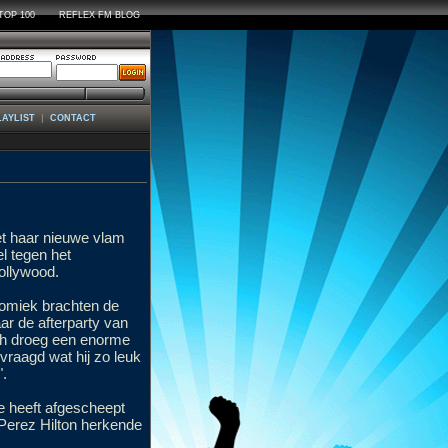
TOP 100
REFLEX FM BLOG
|
LAYLIST
CONTACT
et haar nieuwe vlam
el tegen het
llywood.
komiek brachten de
r de afterparty van
ah droeg een enorme
vraagd wat hij zo leuk
".
de heeft afgescheept
Perez Hilton herkende