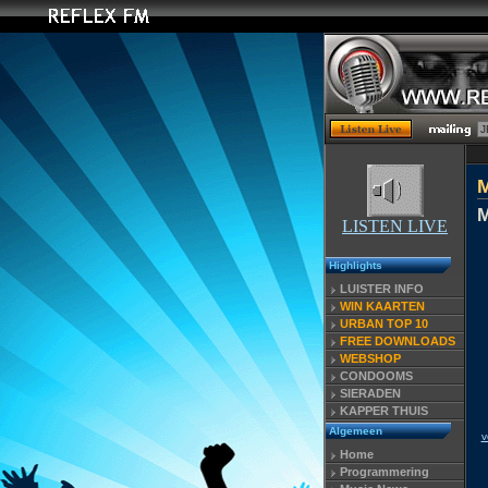
M
LISTEN LIVE
Highlights
LUISTER INFO
WIN KAARTEN
URBAN TOP 10
FREE DOWNLOADS
WEBSHOP
CONDOOMS
SIERADEN
KAPPER THUIS
Algemeen
v
Home
Programmering