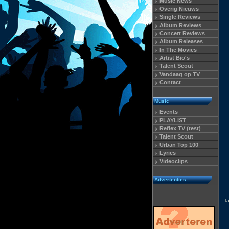
Music News
Overig Nieuws
Single Reviews
Album Reviews
Concert Reviews
Album Releases
In The Movies
Artist Bio's
Talent Scout
Vandaag op TV
Contact
Music
Events
PLAYLIST
Reflex TV (test)
Talent Scout
Urban Top 100
Lyrics
Videoclips
Advertenties
T