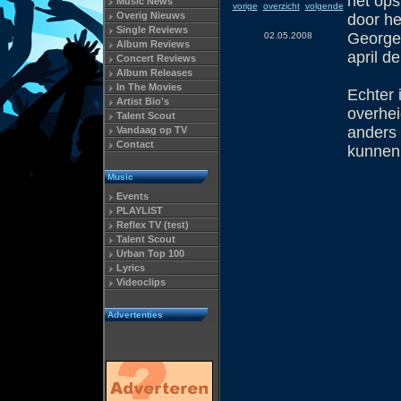
het ops
Music News
vorige
overzicht
volgende
Overig Nieuws
door he
Single Reviews
George 
02.05.2008
Album Reviews
april d
Concert Reviews
Album Releases
In The Movies
Echter 
Artist Bio's
overhei
Talent Scout
anders 
Vandaag op TV
Contact
kunnen
Music
Events
PLAYLIST
Reflex TV (test)
Talent Scout
Urban Top 100
Lyrics
Videoclips
Advertenties