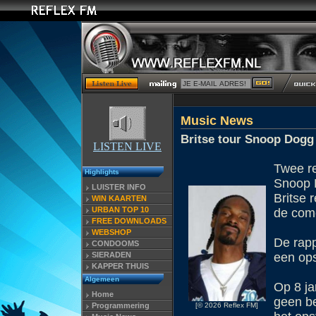
Music News
Britse tour Snoop Dogg
LISTEN LIVE
Twee re
Highlights
Snoop 
LUISTER INFO
Britse 
WIN KAARTEN
URBAN TOP 10
de come
FREE DOWNLOADS
WEBSHOP
De rapp
CONDOOMS
SIERADEN
een ops
KAPPER THUIS
Algemeen
Op 8 ja
Home
geen be
[© 2026 Reflex FM]
Programmering