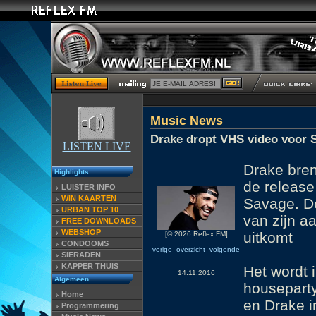
Music News
Drake dropt VHS video voor S
LISTEN LIVE
Drake bren
Highlights
de release
LUISTER INFO
WIN KAARTEN
Savage. De
URBAN TOP 10
van zijn 
FREE DOWNLOADS
WEBSHOP
uitkomt
[© 2026 Reflex FM]
CONDOOMS
vorige
overzicht
volgende
SIERADEN
KAPPER THUIS
Het wordt 
14.11.2016
Algemeen
housepart
Home
en Drake i
Programmering