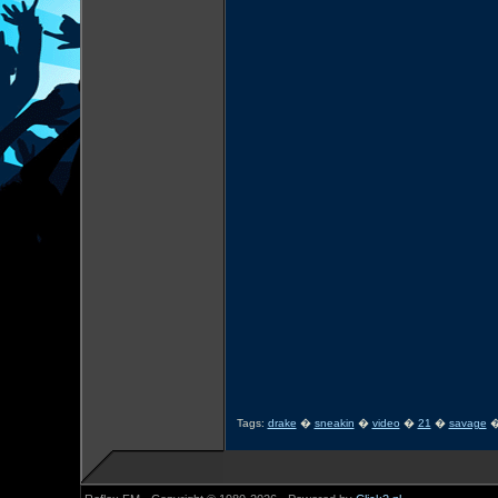
Tags:
drake
�
sneakin
�
video
�
21
�
savage