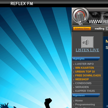
S
LISTEN LIVE
Highlights
LUISTER INFO
WIN KAARTEN
URBAN TOP 10
FREE DOWNLOADS
WEBSHOP
CONDOOMS
SIERADEN
KAPPER THUIS
Algemeen
Home
Programmering
v