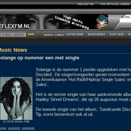
REFLEX FM
THE OFFICIAL URBAN 
|
|
|
LISTEN NOW
MUSICNEWS
CHAT BOX
P
Music News
olange op nummer een met single
Solange is de nummer 1 positie opgedoken met haa
Decided'. De singer/songwriter geniet momenteel v
de Amerikaanse 'Hot R&B/Hiphop Single Sales' en
Sales'.
Het is de eerste single van haar aankomende alb
Hadley Street Dreams', die op 26 augustus moet 
De tweede single van het album, 'Sandcastle Disc
Tip, komt binnenkort ook al uit.
[© 2026 Reflex FM]
orige
overzicht
volgende