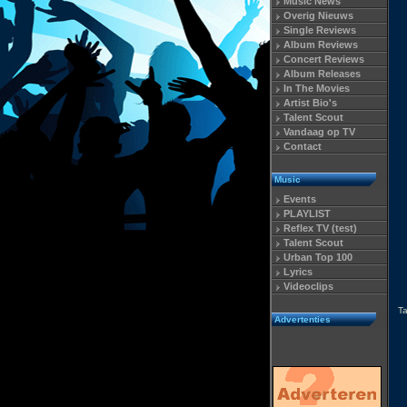
Music News
Overig Nieuws
Single Reviews
Album Reviews
Concert Reviews
Album Releases
In The Movies
Artist Bio's
Talent Scout
Vandaag op TV
Contact
Music
Events
PLAYLIST
Reflex TV (test)
Talent Scout
Urban Top 100
Lyrics
Videoclips
T
Advertenties