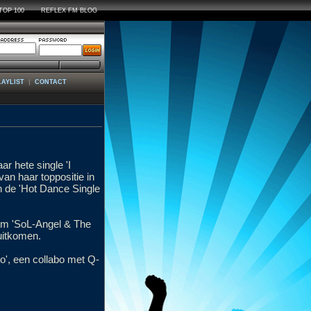
TOP 100
REFLEX FM BLOG
|
LAYLIST
CONTACT
r hete single 'I
an haar toppositie in
 de 'Hot Dance Single
um 'SoL-Angel & The
uitkomen.
o', een collabo met Q-