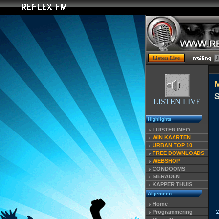
S
LISTEN LIVE
Highlights
LUISTER INFO
WIN KAARTEN
URBAN TOP 10
FREE DOWNLOADS
WEBSHOP
CONDOOMS
SIERADEN
KAPPER THUIS
Algemeen
Home
v
Programmering