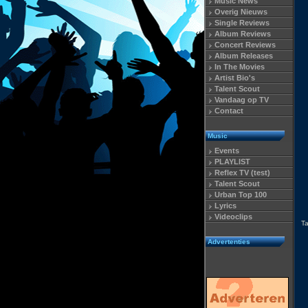
Music News
Overig Nieuws
Single Reviews
Album Reviews
Concert Reviews
Album Releases
In The Movies
Artist Bio's
Talent Scout
Vandaag op TV
Contact
Music
Events
PLAYLIST
Reflex TV (test)
Talent Scout
Urban Top 100
Lyrics
Videoclips
T
Advertenties