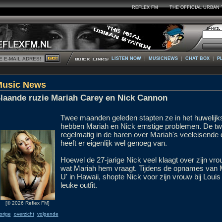
REFLEX FM
THE OFFICIAL URBAN 
|
|
|
LISTEN NOW
MUSICNEWS
CHAT BOX
P
Music News
laande ruzie Mariah Carey en Nick Cannon
Twee maanden geleden stapten ze in het huwelijks
hebben Mariah en Nick ernstige problemen. De tw
regelmatig in de haren over Mariah's veeleisende 
heeft er eigenlijk wel genoeg van.
Hoewel de 27-jarige Nick veel klaagt over zijn vrouw
wat Mariah hem vraagt. Tijdens de opnames van Mar
U' in Hawaii, shopte Nick voor zijn vrouw bij Louis
leuke outfit.
[© 2026 Reflex FM]
orige
overzicht
volgende