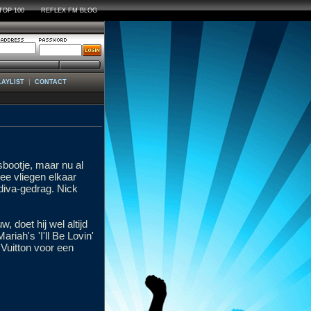
TOP 100
REFLEX FM BLOG
|
LAYLIST
CONTACT
bootje, maar nu al
ee vliegen elkaar
diva-gedrag. Nick
, doet hij wel altijd
iah's 'I'll Be Lovin'
 Vuitton voor een