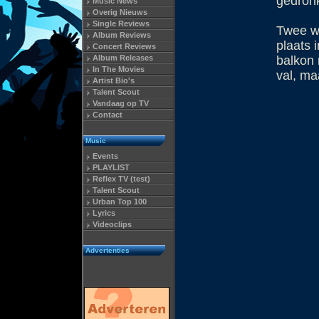
gedron
Music News
Overig Nieuws
Single Reviews
Twee we
Album Reviews
plaats 
Concert Reviews
Album Releases
balkon 
In The Movies
val, ma
Artist Bio's
Talent Scout
Vandaag op TV
Contact
Music
Events
PLAYLIST
Reflex TV (test)
Talent Scout
Urban Top 100
Lyrics
Videoclips
Advertenties