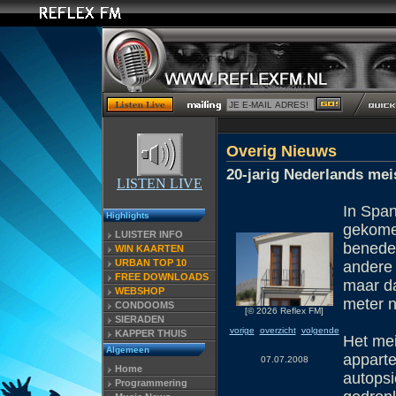
Overig Nieuws
20-jarig Nederlands meis
LISTEN LIVE
In Span
Highlights
gekomen
LUISTER INFO
beneden
WIN KAARTEN
URBAN TOP 10
andere
FREE DOWNLOADS
maar da
WEBSHOP
meter 
CONDOOMS
[© 2026 Reflex FM]
SIERADEN
vorige
overzicht
volgende
KAPPER THUIS
Het mei
Algemeen
apparte
07.07.2008
Home
autopsi
Programmering