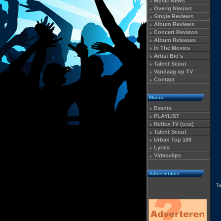
Music News
Overig Nieuws
Single Reviews
Album Reviews
Concert Reviews
Album Releases
In The Movies
Artist Bio's
Talent Scout
Vandaag op TV
Contact
Music
Events
PLAYLIST
Reflex TV (test)
Talent Scout
Urban Top 100
Lyrics
Videoclips
Advertenties
T