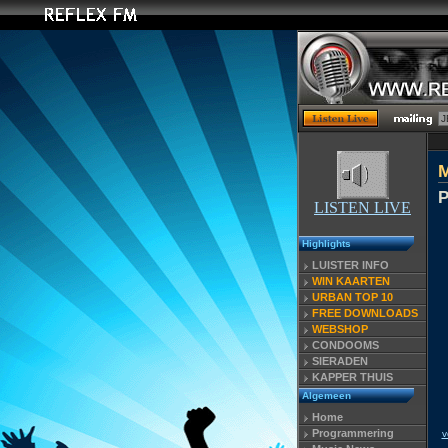
P
LISTEN LIVE
Highlights
LUISTER INFO
WIN KAARTEN
URBAN TOP 10
FREE DOWNLOADS
WEBSHOP
CONDOOMS
SIERADEN
KAPPER THUIS
Algemeen
Home
Programmering
v