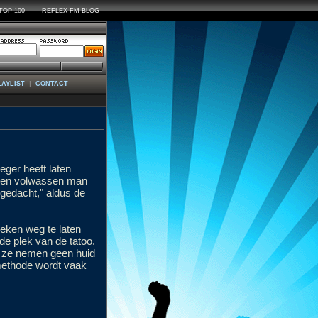
TOP 100
REFLEX FM BLOG
|
LAYLIST
CONTACT
eger heeft laten
k een volwassen man
b gedacht," aldus de
ieken weg te laten
de plek van de tatoo.
ar ze nemen geen huid
e methode wordt vaak