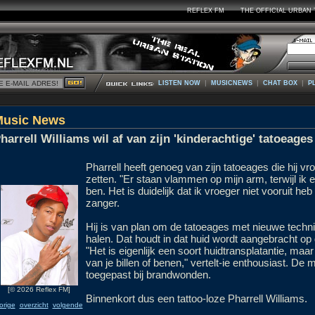
REFLEX FM
THE OFFICIAL URBAN 
|
|
|
LISTEN NOW
MUSICNEWS
CHAT BOX
P
Music News
harrell Williams wil af van zijn 'kinderachtige' tatoeages
Pharrell heeft genoeg van zijn tatoeages die hij vro
zetten. "Er staan vlammen op mijn arm, terwijl i
ben. Het is duidelijk dat ik vroeger niet vooruit he
zanger.
Hij is van plan om de tatoeages met nieuwe techn
halen. Dat houdt in dat huid wordt aangebracht op 
"Het is eigenlijk een soort huidtransplatantie, ma
van je billen of benen," vertelt-ie enthousiast. D
toegepast bij brandwonden.
[© 2026 Reflex FM]
Binnenkort dus een tattoo-loze Pharrell Williams.
orige
overzicht
volgende