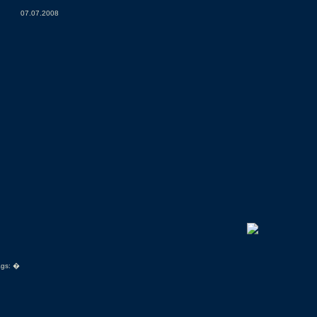
07.07.2008
ags:
�