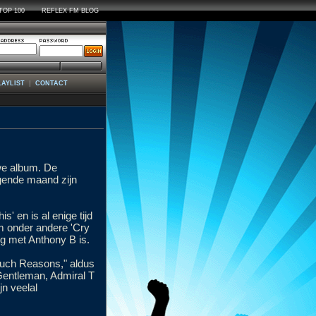
TOP 100
REFLEX FM BLOG
|
LAYLIST
CONTACT
uwe album. De
gende maand zijn
s' en is al enige tijd
um onder andere 'Cry
ng met Anthony B is.
 Much Reasons," aldus
 Gentleman, Admiral T
jn veelal