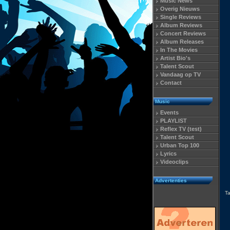
Music News
Overig Nieuws
Single Reviews
Album Reviews
Concert Reviews
Album Releases
In The Movies
Artist Bio's
Talent Scout
Vandaag op TV
Contact
Music
Events
PLAYLIST
Reflex TV (test)
Talent Scout
Urban Top 100
Lyrics
Videoclips
Advertenties
T