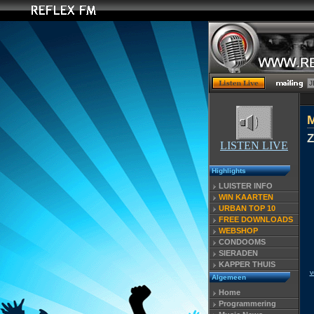
Z
LISTEN LIVE
Highlights
LUISTER INFO
WIN KAARTEN
URBAN TOP 10
FREE DOWNLOADS
WEBSHOP
CONDOOMS
SIERADEN
KAPPER THUIS
v
Algemeen
Home
Programmering