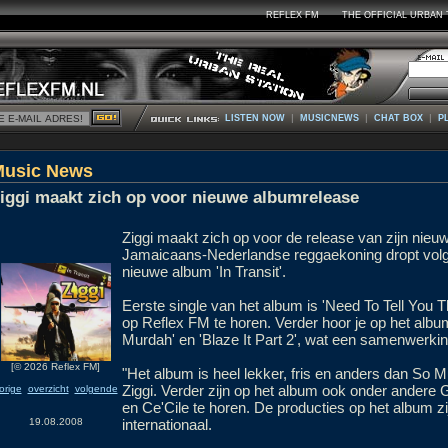
REFLEX FM
THE OFFICIAL URBAN 
|
|
|
LISTEN NOW
MUSICNEWS
CHAT BOX
P
Music News
iggi maakt zich op voor nieuwe albumrelease
Ziggi maakt zich op voor de release van zijn nie
Jamaicaans-Nederlandse reggaekoning dropt vol
nieuwe album 'In Transit'.
Eerste single van het album is 'Need To Tell You Thi
op Reflex FM te horen. Verder hoor je op het alb
Murdah' en 'Blaze It Part 2', wat een samenwerki
[© 2026 Reflex FM]
"Het album is heel lekker, fris en anders dan So
Ziggi. Verder zijn op het album ook onder andere
orige
overzicht
volgende
en Ce'Cile te horen. De producties op het album zi
internationaal.
19.08.2008