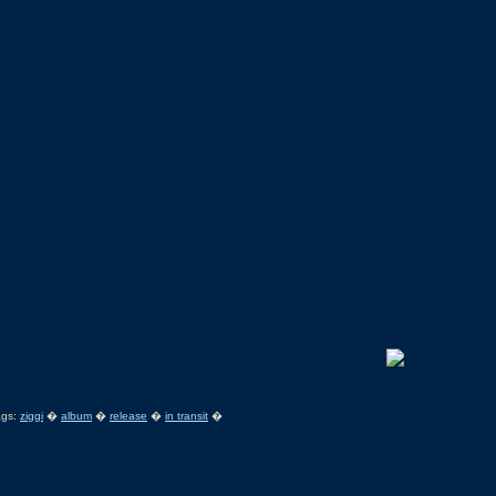
ags:
ziggi
�
album
�
release
�
in transit
�