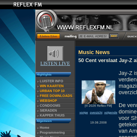
Music News
50 Cent verslaat Jay-Z a
LISTEN LIVE
Jay-Z i
Highlights
verdien
LUISTER INFO
magazi
WIN KAARTEN
URBAN TOP 10
overzic
FREE DOWNLOADS
WEBSHOP
De verw
CONDOOMS
[© 2026 Reflex FM]
SIERADEN
dominer
vorige
overzicht
volgende
KAPPER THUIS
voor Sh
Algemeen
19.08.2008
geteken
Home
van Ame
Programmering