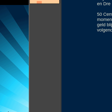
en Dre 
50 Cent 
moment 
geld bl
volgend