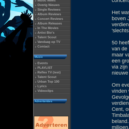
concert
Music News
Overig Nieuws
Single Reviews
Het was
Album Reviews
boven J
Concert Reviews
Album Releases
verdien
In The Movies
'slecht
Artist Bio's
Talent Scout
50 heef
Vandaag op TV
Contact
van de 
maar va
Music
een gro
Events
via zijn
PLAYLIST
nieuwe
Reflex TV (test)
Talent Scout
Urban Top 100
Om even
Lyrics
vinden 
Videoclips
Gevolg
Advertenties
verdie
Cent, o
Timbala
beland.
miljoen