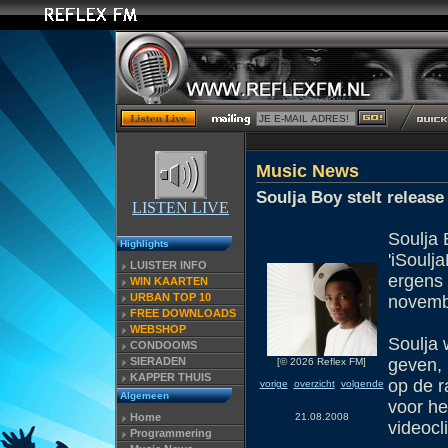
Music News
Soulja Boy stelt release
LISTEN LIVE
Soulja 
Highlights
'iSoulj
LUISTER INFO
ergens 
WIN KAARTEN
URBAN TOP 10
novemb
FREE DOWNLOADS
WEBSHOP
Soulja 
CONDOOMS
SIERADEN
geven, 
[© 2026 Reflex FM]
KAPPER THUIS
op de r
vorige
overzicht
volgende
Algemeen
voor he
Home
21.08.2008
videocl
Programmering