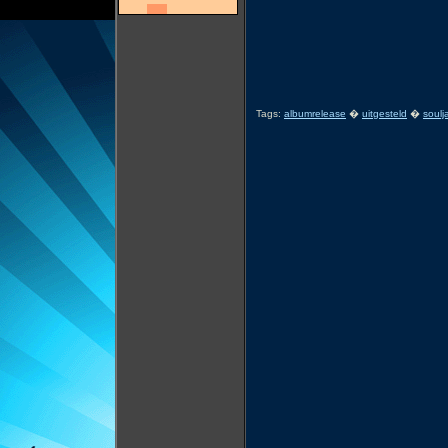
Tags:
albumrelease
�
uitgesteld
�
soulj