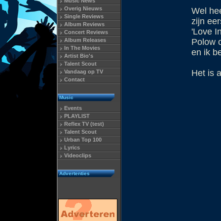
Music News
Overig Nieuws
Wel hee
Single Reviews
zijn ee
Album Reviews
'Love I
Concert Reviews
Album Releases
Polow o
In The Movies
en ik b
Artist Bio's
Talent Scout
Het is 
Vandaag op TV
Contact
Music
Events
PLAYLIST
Reflex TV (test)
Talent Scout
Urban Top 100
Lyrics
Videoclips
Advertenties