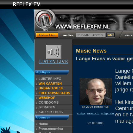
Music News
Lange Frans is vader g
LISTEN LIVE
Lange F
Highlights
Daniëll
LUISTER INFO
Willem 
WIN KAARTEN
URBAN TOP 10
jarige 
FREE DOWNLOADS
WEBSHOP
Het kin
CONDOOMS
[© 2026 Reflex FM]
SIERADEN
Centrum
KAPPER THUIS
vorige
overzicht
volgende
en de t
Algemeen
manage
22.08.2008
Home
Programmering