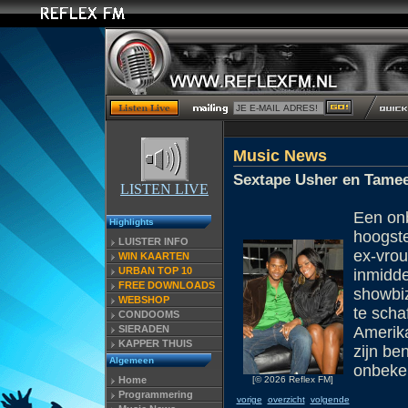
Music News
Sextape Usher en Tamee
LISTEN LIVE
Een on
Highlights
hoogste
LUISTER INFO
ex-vrou
WIN KAARTEN
URBAN TOP 10
inmidde
FREE DOWNLOADS
showbi
WEBSHOP
te scha
CONDOOMS
SIERADEN
Amerika
KAPPER THUIS
zijn be
Algemeen
onbeke
[© 2026 Reflex FM]
Home
Programmering
vorige
overzicht
volgende