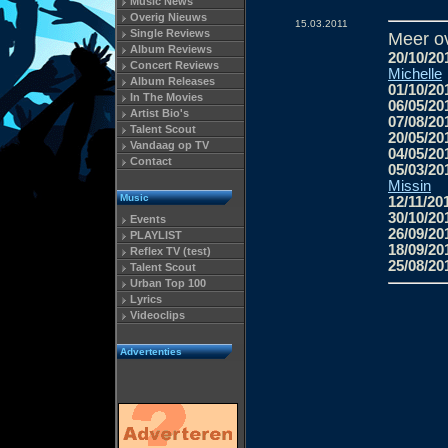
Music News
Overig Nieuws
15.03.2011
Single Reviews
Meer o
Album Reviews
20/10/20
Concert Reviews
Michelle
Album Releases
01/10/20
In The Movies
06/05/20
Artist Bio's
07/08/20
Talent Scout
20/05/20
Vandaag op TV
04/05/20
Contact
05/03/20
Missin
Music
12/11/20
30/10/20
Events
26/09/20
PLAYLIST
18/09/20
Reflex TV (test)
25/08/20
Talent Scout
Urban Top 100
Lyrics
Videoclips
Advertenties