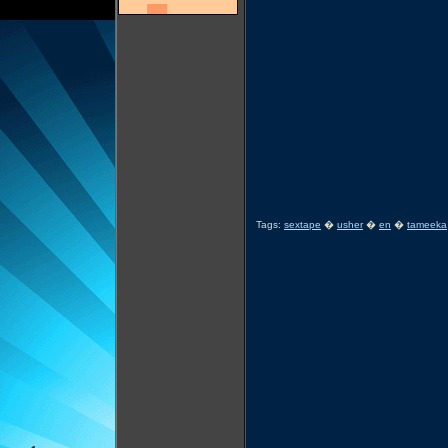
Tags:
sextape
�
usher
�
en
�
tameeka