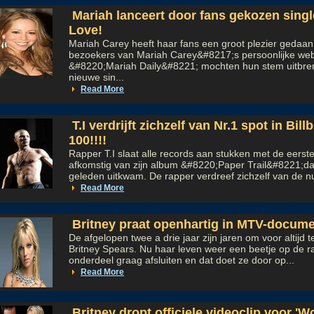
Mariah lanceert door fans gekozen single
Love!
Mariah Carey heeft haar fans een groot plezier gedaa
bezoekers van Mariah Carey&#8217;s persoonlijke we
&#8220;Mariah Daily&#8221; mochten hun stem uitbre
nieuwe sin...
Read More
T.I verdrijft zichzelf van Nr.1 spot in Bil
100!!!!
Rapper T.I slaat alle records aan stukken met de eerst
afkomstig van zijn album &#8220;Paper Trail&#8221;d
geleden uitkwam. De rapper verdreef zichzelf van de n
Read More
Britney praat openhartig in MTV-docume
De afgelopen twee a drie jaar zijn jaren om voor altijd 
Britney Spears. Nu haar leven weer een beetje op de rail
onderdeel graag afsluiten en dat doet ze door op...
Read More
Britney dropt officiele videoclip voor '