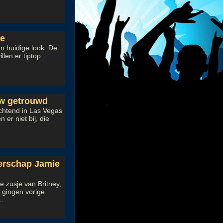
le
un huidige look. De
llen er tiptop
uw getrouwd
chtend in Las Vegas
er niet bij, die
gerschap Jamie
e zusje van Britney,
 gingen vorige
..