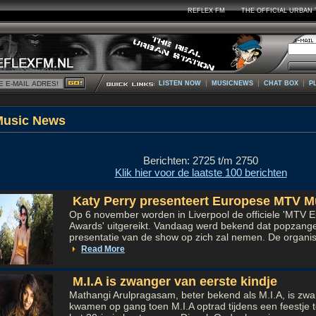
REFLEX FM
THE OFFICIAL URBAN 
|
|
|
LISTEN NOW
MUSICNEWS
CHAT BOX
P
Music Ne
Berichten: 2725 t/m 2750
Klik hier voor de laatste 100 berichten
Katy Perry presenteert Europese MTV M
Op 6 november worden in Liverpool de officiele 'MTV 
Awards' uitgereikt. Vandaag werd bekend dat popzange
presentatie van de show op zich zal nemen. De organisa
Read More
M.I.A is zwanger van eerste kindje
Mathangi Arulpragasam, beter bekend als M.I.A, is zw
kwamen op gang toen M.I.A optrad tijdens een feestje 