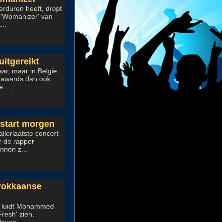
rduren heeft, dropt
e 'Womanizer' van
...
itgereikt
aar, maar in Belgie
e awards dan ook
...
start morgen
lerlaatste concert
r de rapper
nnen z...
rokkaanse
am luidt Mohammed
resh' zien.