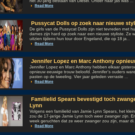
het 30-jarig bestaan van Diesel. Onder haar jas was ...
Read More
Pussycat Dolls op zoek naar nieuwe sty
De girls van de Pussycat Dolls zijn niet tevreden met h
dames zijn hard op zoek naar een nieuwe styliste. Ze wi
uitzien tijdens hun tour door Engeland, die op 18 ja...
Read More
Jennifer Lopez en Marc Anthony opnie
Jennifer Lopez en Marc Anthony hebben elkaar gistero
opnieuw eeuwige trouw beloofd. Jennifer's ouders waren 
pasten op de tweeling. Vier jaar geleden verraste ...
Read More
Familielid Spears bevestigd toch zwan
Lynn
Volgens een familielid van Jamie Lynn Spears, het klein
zou de 17-jarige Jamie Lynn toch weer zwanger zijn. Er
week geruchten dat ze weer zwanger zou zijn, maar di.
Read More