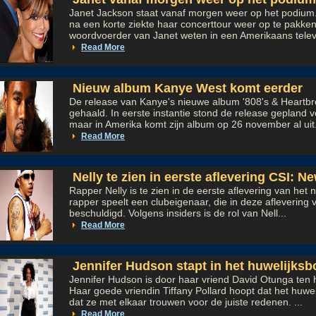
Janet Jackson staat vanaf morgen weer op het podium.
na een korte ziekte haar concerttour weer op te pakken.
woordvoerder van Janet weten in een Amerikaans televi
Read More
Nieuw album Kanye West komt eerder
De release van Kanye's nieuwe album '808's & Heartbre
gehaald. In eerste instantie stond de release gepland 
maar in Amerika komt zijn album op 26 november al uit.
Read More
Nelly te zien in eerste aflevering CSI: N
Rapper Nelly is te zien in de eerste aflevering van het
rapper speelt een clubeigenaar, die in deze aflevering
beschuldigd. Volgens insiders is de rol van Nell...
Read More
Jennifer Hudson stapt in het huwelijksb
Jennifer Hudson is door haar vriend David Otunga ten 
Haar goede vriendin Tiffany Pollard hoopt dat het huwel
dat ze met elkaar trouwen voor de juiste redenen. ...
Read More