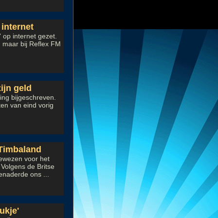
 internet
 op internet gezet.
 maar bij Reflex FM
ijn geld
ening bijgeschreven.
ten van eind vorig
Timbaland
ewezen voor het
Volgens de Britse
enaderde ons ...
ukje'