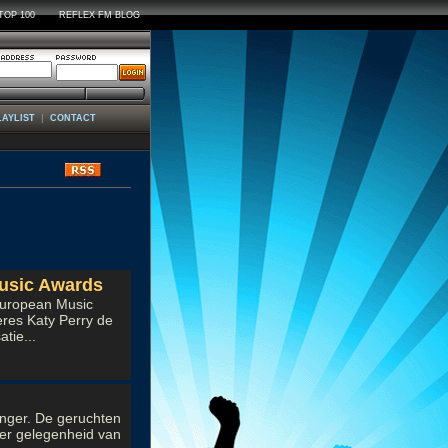
TOP 100
REFLEX FM BLOG
|
LAYLIST
CONTACT
ws
usic Awards
European Music
res Katy Perry de
tie...
anger. De geruchten
ter gelegenheid van