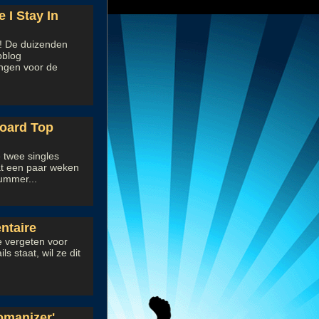
 I Stay In
n! De duizenden
bblog
ngen voor de
lboard Top
e twee singles
at een paar weken
ummer...
ntaire
te vergeten voor
s staat, wil ze dit
Womanizer'