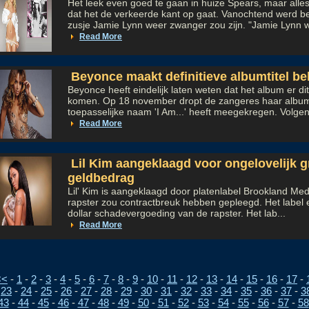
Het leek even goed te gaan in huize Spears, maar alles
dat het de verkeerde kant op gaat. Vanochtend werd be
zusje Jamie Lynn weer zwanger zou zijn. "Jamie Lynn w
Read More
Beyonce maakt definitieve albumtitel b
Beyonce heeft eindelijk laten weten dat het album er di
komen. Op 18 november dropt de zangeres haar album
toepasselijke naam 'I Am...' heeft meegekregen. Volgen
Read More
Lil Kim aangeklaagd voor ongelovelijk g
geldbedrag
Lil' Kim is aangeklaagd door platenlabel Brookland Med
rapster zou contractbreuk hebben gepleegd. Het label e
dollar schadevergoeding van de rapster. Het lab...
Read More
<<
-
1
-
2
-
3
-
4
-
5
-
6
-
7
-
8
-
9
-
10
-
11
-
12
-
13
-
14
-
15
-
16
-
17
-
-
23
-
24
-
25
-
26
-
27
-
28
-
29
-
30
-
31
-
32
-
33
-
34
-
35
-
36
-
37
-
3
43
-
44
-
45
-
46
-
47
-
48
-
49
-
50
-
51
-
52
-
53
-
54
-
55
-
56
-
57
-
58