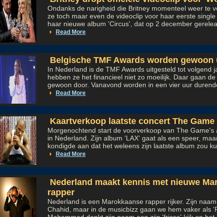
Ondanks de narigheid die Britney momenteel weer te ve
ze toch maar even de videoclip voor haar eerste singl
haar nieuwe album 'Circus', dat op 2 december gerelea
Read More
Belgische TMF Awards worden gewoon u
In Nederland is de TMF Awards uitgesteld tot volgend j
hebben ze het financieel niet zo moeilijk. Daar gaan d
gewoon door. Vanavond worden in een vier uur durende
Read More
Kaartverkoop laatste concert The Game 
Morgenochtend start de voorverkoop van The Game's al
in Nederland. Zijn album 'LAX' gaat als een speer, maa
kondigde aan dat het weleens zijn laatste album zou ku
Read More
Nederland maakt kennis met nieuwe Ma
rapper
Nederland is een Marokkaanse rapper rijker. Zijn na
Chahid, maar in de musicbizz gaan we hem vaker als 'F