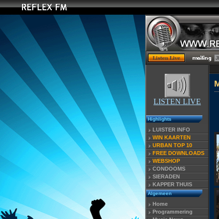
LISTEN LIVE
Highlights
LUISTER INFO
WIN KAARTEN
URBAN TOP 10
FREE DOWNLOADS
WEBSHOP
CONDOOMS
SIERADEN
KAPPER THUIS
Algemeen
Home
Programmering