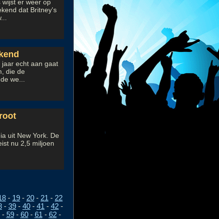
 wijst er weer op
kend dat Britney's
...
ekend
t jaar echt aan gaat
, die de
de we...
root
ia uit New York. De
ist nu 2,5 miljoen
18
-
19
-
20
-
21
-
22
8
-
39
-
40
-
41
-
42
-
-
59
-
60
-
61
-
62
-