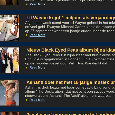
Mohammed dankt zijn naam aan zijn 'frisse' kijk op het 
Read More
Lil Wayne krijgt 1 miljoen als verjaarda
Afgelopen week stond voor Lil Wayne geheel in het tek
en veel geld. Dwayne Michael Carter, zoals de rapper e
op 27 september weer een jaartje ouder. Maar de rapp.
Read More
Nieuw Black Eyed Peas album bijna klaa
The Black Eyed Peas zijn bijna klaar met hun nieuwe s
End', die is opgenomen in Londen. Op 15 oktober zullen
op de i worden gezet door Will.I.Am. Wie denkt dat...
Read More
Ashanti doet het met 15 jarige muziek p
Ashanti is druk bezig met haar comeback. Eind vorig ja
album 'The Declaration', dat niet echt een succes werd.
nieuwe album 'Ashanti: The Vault' uitkomen, waaro...
Read More
Janet vanaf morgen weer op het podium