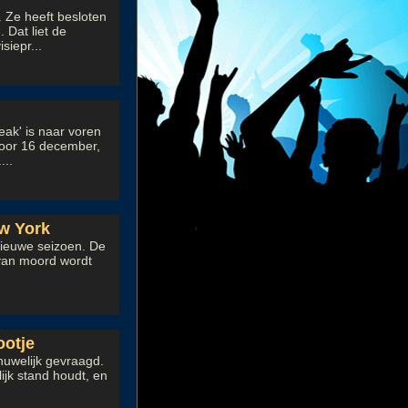
 Ze heeft besloten
 Dat liet de
siepr...
ak' is naar voren
voor 16 december,
...
ew York
 nieuwe seizoen. De
 van moord wordt
ootje
huwelijk gevraagd.
ijk stand houdt, en