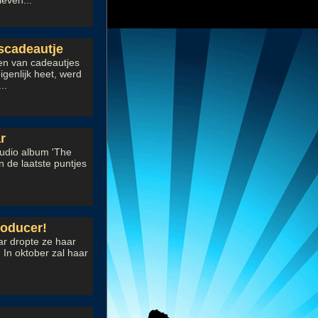
leven...
gscadeautje
en van cadeautjes
igenlijk heet, werd
..
r
tudio album 'The
 de laatste puntjes
roducer!
ar dropte ze haar
 In oktober zal haar