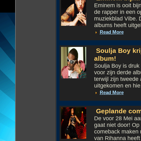
Eminem is ooit bij
de rapper in een o
muziekblad Vibe. 
albums heeft uitge
Read More
Soulja Boy krij
album!
Soulja Boy is dru
voor zijn derde al
terwijl zijn tweed
uitgekomen en hie.
Read More
Geplande come
De voor 28 Mei a
gaat niet door! O
comeback maken m
van Rihanna heeft 