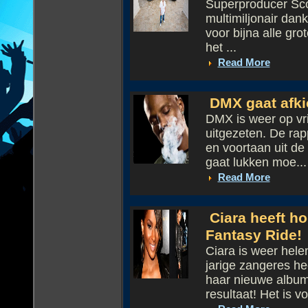
Superproducer Scot
multimiljonair dank
voor bijna alle gr
het ...
Read More
DMX gaat afkic
DMX is weer op vr
uitgezeten. De ra
en voortaan uit de
gaat lukken moe...
Read More
Ciara heeft h
Fantasy Ride!
Ciara is weer hele
jarige zangeres h
haar nieuwe album 
resultaat! Het is vol