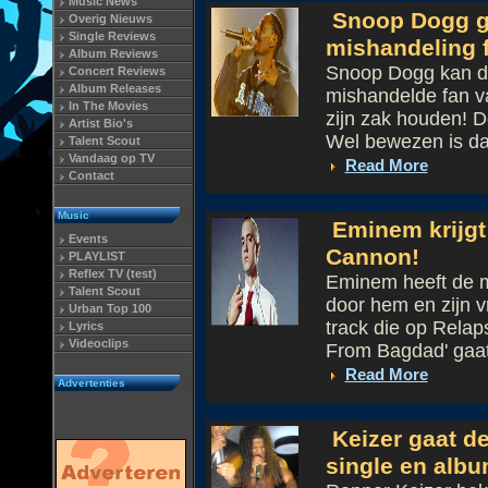
Music News
Snoop Dogg ge
Overig Nieuws
Single Reviews
mishandeling 
Album Reviews
Snoop Dogg kan de
Concert Reviews
Album Releases
mishandelde fan v
In The Movies
zijn zak houden! D
Artist Bio's
Wel bewezen is dat
Talent Scout
Vandaag op TV
Read More
Contact
Music
Eminem krijgt
Events
Cannon!
PLAYLIST
Reflex TV (test)
Eminem heeft de 
Talent Scout
door hem en zijn v
Urban Top 100
track die op Rela
Lyrics
Videoclips
From Bagdad' gaat 
Read More
Advertenties
Keizer gaat d
single en albu