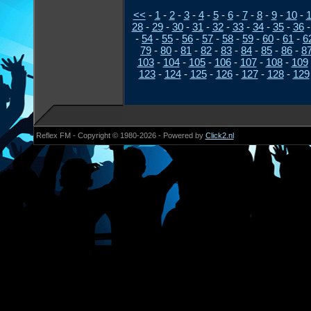
<<
-
1
-
2
-
3
-
4
-
5
-
6
-
7
-
8
-
9
-
10
-
1
28
-
29
-
30
-
31
-
32
-
33
-
34
-
35
-
36
-
54
-
55
-
56
-
57
-
58
-
59
-
60
-
61
-
6
79
-
80
-
81
-
82
-
83
-
84
-
85
-
86
-
8
103
-
104
-
105
-
106
-
107
-
108
-
109
123
-
124
-
125
-
126
-
127
-
128
-
129
Reflex FM - Copyright © 1980-2026 - Powered by
Click2.nl