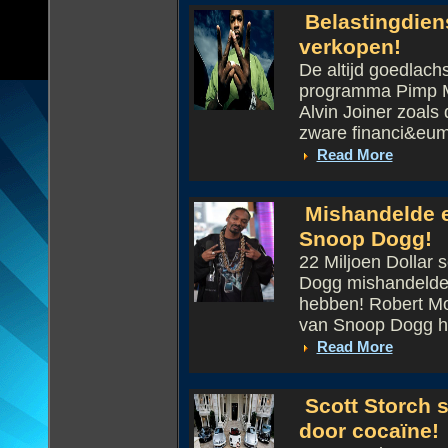
Belastingdiens
verkopen!
De altijd goedlach
programma Pimp My
Alvin Joiner zoals
zware financi&euml
Read More
Mishandelde en
Snoop Dogg!
22 Miljoen Dollar
Dogg mishandelde e
hebben! Robert Mon
van Snoop Dogg he
Read More
Scott Storch s
door cocaïne!