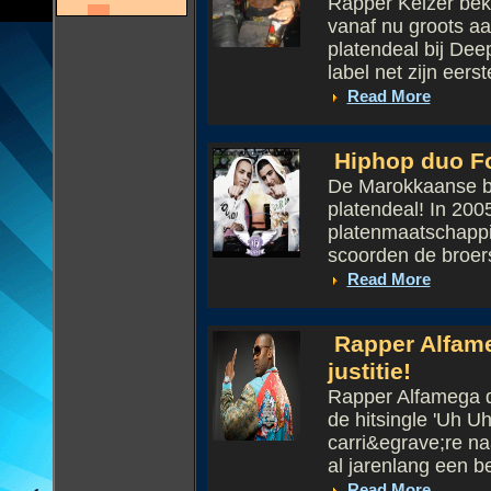
Rapper Keizer bek
vanaf nu groots a
platendeal bij Dee
label net zijn eerst
Read More
Hiphop duo Fou
De Marokkaanse br
platendeal! In 2005
platenmaatschappij
scoorden de broers
Read More
Rapper Alfame
justitie!
Rapper Alfamega di
de hitsingle 'Uh Uh'
carri&egrave;re na
al jarenlang een be
Read More