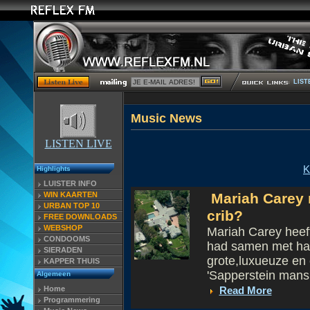
LIST
Musi
LISTEN LIVE
K
Highlights
LUISTER INFO
WIN KAARTEN
Mariah Carey 
URBAN TOP 10
crib?
FREE DOWNLOADS
WEBSHOP
Mariah Carey heeft
CONDOOMS
had samen met ha
SIERADEN
grote,luxueuze en 
KAPPER THUIS
'Sapperstein mansio
Algemeen
Home
Read More
Programmering