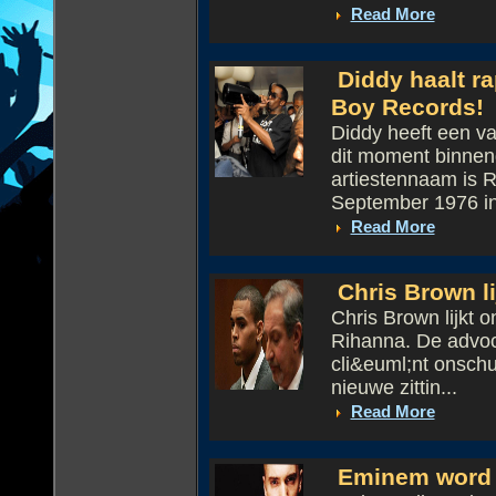
Read More
Diddy haalt ra
Boy Records!
Diddy heeft een v
dit moment binneng
artiestennaam is 
September 1976 in
Read More
Chris Brown l
Chris Brown lijkt o
Rihanna. De advoca
cli&euml;nt onschu
nieuwe zittin...
Read More
Eminem word s