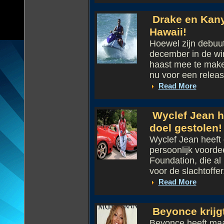
Drake en Kany
Hawaii!
Hoewel zijn debuut
december in de win
haast mee te maken
nu voor een release
Read More
Wyclef Jean h
doel gestolen!
Wyclef Jean heeft 
persoonlijk voordee
Foundation, die al
voor de slachtoffer.
Read More
Beyonce krijgt
Beyonce heeft maar