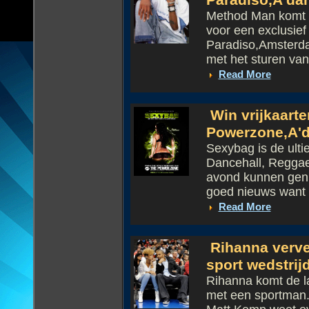
Paradiso,A'da
Method Man komt 
voor een exclusief
Paradiso,Amsterdam
met het sturen van
Read More
Win vrijkaarte
Powerzone,A'd
Sexybag is de ult
Dancehall, Reggae
avond kunnen geni
goed nieuws want o
Read More
Rihanna vervee
sport wedstrijd
Rihanna komt de laa
met een sportman.