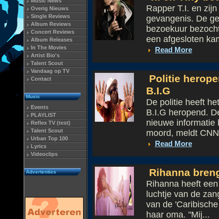
Music News
Rapper T.I. en zijn
Overig Nieuws
Single Reviews
gevangenis. De ged
Album Reviews
bezoekuur bezocht
Concert Reviews
een afgesloten kam
Album Releases
In The Movies
Read More
Artist Bio's
Talent Scout
Vandaag op TV
Politie herop
Contact
B.I.G
Music
De politie heeft h
Events
B.I.G heropend. D
PLAYLIST
nieuwe informatie 
Reflex TV (test)
Talent Scout
moord, meldt CNN 
Urban Top 100
Read More
Lyrics
Videoclips
Rihanna breng
Advertenties
Rihanna heeft een 
luchtje van de zan
van de 'Caribische
haar oma. "Mij...