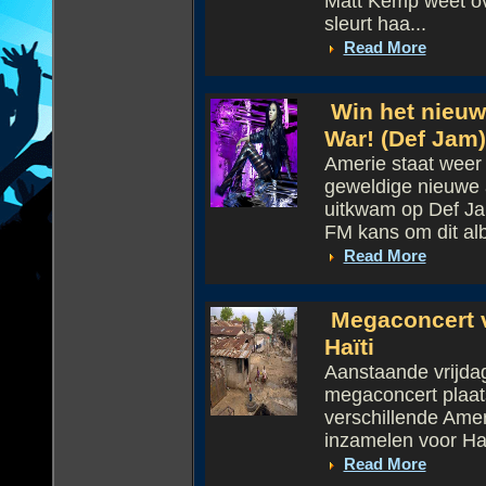
Matt Kemp weet ove
sleurt haa...
Read More
Win het nieuw
War! (Def Jam)
Amerie staat weer 
geweldige nieuwe 
uitkwam op Def Ja
FM kans om dit alb
Read More
Megaconcert v
Haïti
Aanstaande vrijdag
megaconcert plaat
verschillende Amer
inzamelen voor Ha&
Read More