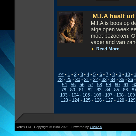
M.I.A haalt ui
M.I.A is boos op d
afgelopen week een
moet bezoeken. O
vaderland van zan
Read More
<<
-
1
-
2
-
3
-
4
-
5
-
6
-
7
-
8
-
9
-
10
-
1
28
-
29
-
30
-
31
-
32
-
33
-
34
-
35
-
36
-
54
-
55
-
56
-
57
-
58
-
59
-
60
-
61
-
6
79
-
80
-
81
-
82
-
83
-
84
-
85
-
86
-
8
103
-
104
-
105
-
106
-
107
-
108
-
109
123
-
124
-
125
-
126
-
127
-
128
-
129
Reflex FM - Copyright © 1980-2026 - Powered by
Click2.nl