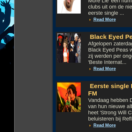
More Lie' een num
clubs uit om de ni
eerste single ...
Read More
Black Eyed Pe
Afgelopen zaterdag
Black Eyed Peas w
zij werden per ong
'Beste Internat...
Read More
Eerste single
FM
Vandaag hebben Da
van hun nieuwe alb
heet 'Strong Will C
beluisteren bij Refl.
Read More