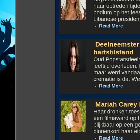
haar optreden tijd
podium op het fee
Libanese president.
Read More
Deelneemster 
hartstilstand
Oud Popstarsdeeln
leeftijd overleden
maar werd vandaag
crematie is dat We
Read More
Mariah Carey
Haar dronken toest
een filmaward op h
blijkbaar op een g
binnenkort haar ei
Read More