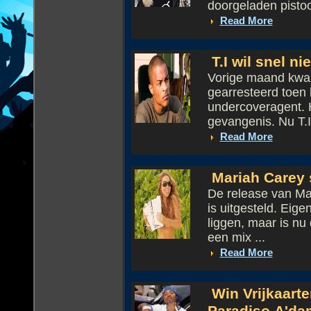
doorgeladen pistoo
Read More
T.I wil snel n
Vorige maand kwam
gearresteerd toen
undercoveragent. H
gevangenis. Nu T.I. 
Read More
Mariah Carey s
De release van Ma
is uitgesteld. Eige
liggen, maar is nu
een mix ...
Read More
Win Vrijkaart