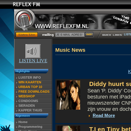
LIST
Musi
LISTEN LIVE
K
Highlights
LUISTER INFO
WIN KAARTEN
Diddy huurt su
URBAN TOP 10
Sean 'P. Diddy' Co
FREE DOWNLOADS
besturen met iPads
WEBSHOP
CONDOOMS
nieuwszender CNN
SIERADEN
zijn vrouw en doch
KAPPER THUIS
Read More
Algemeen
Home
Programmering
T.I en Tiny be