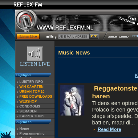
LIST
Musi
LISTEN LIVE
K
Highlights
LUISTER INFO
WIN KAARTEN
Reggaetonsterr
URBAN TOP 10
haren
FREE DOWNLOADS
WEBSHOP
Tijdens een optre
CONDOOMS
Polaco is een geve
SIERADEN
stage afspeelde. D
KAPPER THUIS
battlen, maar di...
Algemeen
Home
Read More
Programmering