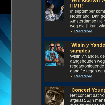
Win kaarten v
HMH!
In september kom
Nederland. Dan gee
Amsterdamse Heine
weg die jij kunt win
Read More
Wisin y Yande
samples
Wisin y Yandel, de
aangehouden wege
reggaetonlegende
aangifte tegen de 
Read More
Concert Young
Het concert dat Y
afgelast. Zijn ma