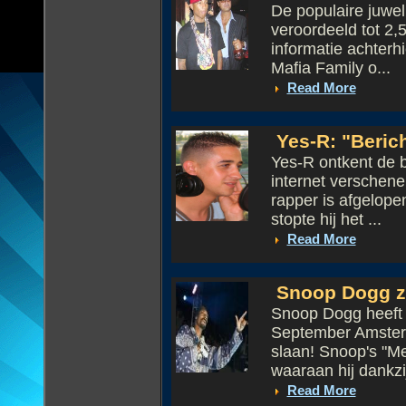
De populaire juwe
veroordeeld tot 2,5
informatie achterhi
Mafia Family o...
Read More
Yes-R: "Berich
Yes-R ontkent de b
internet verschenen
rapper is afgelope
stopte hij het ...
Read More
Snoop Dogg zi
Snoop Dogg heeft d
September Amster
slaan! Snoop's "Me
waaraan hij dankzij
Read More