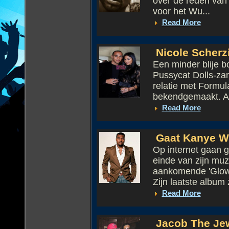
over de reden van 
voor het Wu...
Read More
Nicole Scherzi
Een minder blije 
Pussycat Dolls-zan
relatie met Formul
bekendgemaakt. Af
Read More
Gaat Kanye We
Op internet gaan 
einde van zijn muz
aankomende 'Glow 
Zijn laatste album z
Read More
Jacob The Jewe