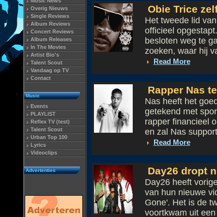
Music News
Obie Trice zel
Overig Nieuws
Single Reviews
Het tweede lid va
Album Reviews
officieel opgestap
Concert Reviews
besloten weg te ga
Album Releases
In The Movies
zoeken, waar hij va
Artist Bio's
Read More
Talent Scout
Vandaag op TV
Contact
Rapper Nas te
Music
Nas heeft het goed
Events
getekend met spor
PLAYLIST
rapper financieel 
Reflex TV (test)
Talent Scout
en zal Nas supporte
Urban Top 100
Read More
Lyrics
Videoclips
Day26 dropt n
Advertenties
Day26 heeft vorig
van hun nieuwe vid
Gone'. Het is de t
voortkwam uit een