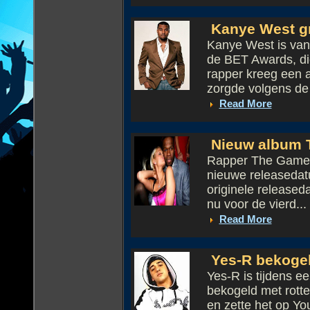
Kanye West gr
Kanye West is van
de BET Awards, die
rapper kreeg een a
zorgde volgens de j
Read More
Nieuw album 
Rapper The Game he
nieuwe releasedat
originele released
nu voor de vierd...
Read More
Yes-R bekogeld
Yes-R is tijdens e
bekogeld met rotte
en zette het op You