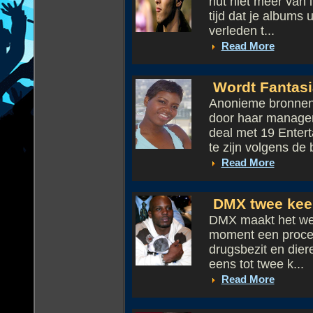
nut niet meer van 
tijd dat je albums
verleden t...
Read More
Wordt Fantasi
Anonieme bronnen 
door haar manage
deal met 19 Entert
te zijn volgens de b
Read More
DMX twee keer 
DMX maakt het wel 
moment een proces
drugsbezit en dier
eens tot twee k...
Read More