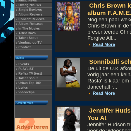
Music News
Chris Brown k
Overig Nieuws
Single Reviews
album F.A.M.E
Album Reviews
Nog een paar weke
Concert Reviews
Album Releases
Chris Brown in de 
In The Movies
presenteerde Chris
Artist Bio's
Forgive All...
Talent Scout
Vandaag op TV
Read More
Contact
Music
Sonniballi sch
Events
De uit de U.K afko
PLAYLIST
Reflex TV (test)
vorig jaar een kei
Talent Scout
Rasta' is klaar om
Urban Top 100
dancehall r...
Lyrics
Videoclips
Read More
Advertenties
Jennifer Huds
You At
Jennifer Hudson t
voor de videoshoot