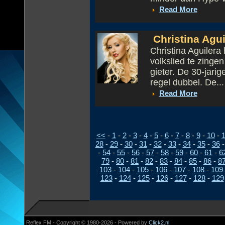
Read More
Christina Agui
Christina Aguiler
volkslied te zinge
gieter. De 30-jari
regel dubbel. De...
Read More
<<
-
1
-
2
-
3
-
4
-
5
-
6
-
7
-
8
-
9
-
10
-
1
28
-
29
-
30
-
31
-
32
-
33
-
34
-
35
-
36
-
54
-
55
-
56
-
57
-
58
-
59
-
60
-
61
-
6
79
-
80
-
81
-
82
-
83
-
84
-
85
-
86
-
8
103
-
104
-
105
-
106
-
107
-
108
-
109
123
-
124
-
125
-
126
-
127
-
128
-
129
Reflex FM - Copyright © 1980-2026 - Powered by
Click2.nl