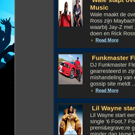
Wale stapt ov
Music
Wale maakt de ove
Ross zijn Maybach
waarbij Jay-Z met 
doen en Rick Ross
Read More
Funkmaster Fl
DJ Funkmaster Flex
gearresteerd in zi
mishandeling van e
gossip site meldt ..
Read More
Lil Wayne star
Lil Wayne start ee
single '6 Foot,7 F
premi&egrave;re ga
minder dan Hype Wi