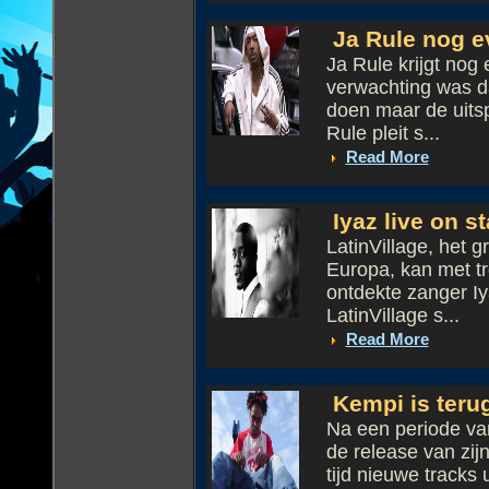
Ja Rule nog ev
Ja Rule krijgt nog 
verwachting was da
doen maar de uits
Rule pleit s...
Read More
Iyaz live on st
LatinVillage, het g
Europa, kan met t
ontdekte zanger Iy
LatinVillage s...
Read More
Kempi is terug
Na een periode van
de release van zi
tijd nieuwe tracks