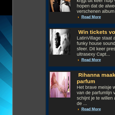
krijgt dit keer hu
hopen dat de alwee
verschenen album '
Read More
Win tickets vo
LatinVillage staat 
funky house soun
sfeer. Dit keer pr
ultrasexy Capt...
Read More
Rihanna maakt
parfum
Het brave meisje w
van de parfumlijn
schijnt je te willen
de ...
Read More