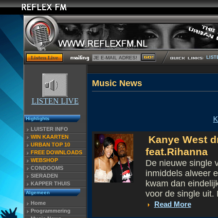
LIST
Musi
LISTEN LIVE
K
Highlights
LUISTER INFO
WIN KAARTEN
Kanye West dro
URBAN TOP 10
feat.Rihanna
FREE DOWNLOADS
WEBSHOP
De nieuwe single v
CONDOOMS
inmiddels alweer e
SIERADEN
kwam dan eindelij
KAPPER THUIS
voor de single uit. 
Algemeen
Home
Read More
Programmering