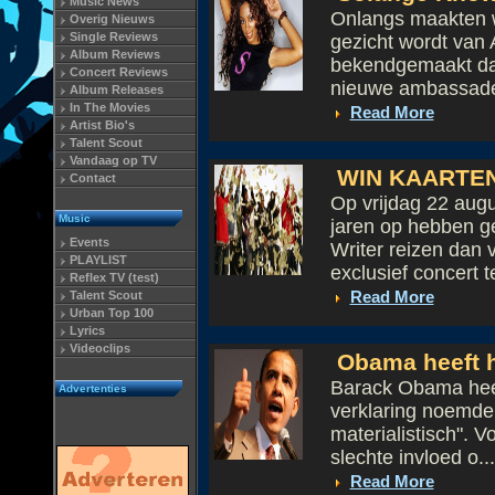
Music News
Onlangs maakten w
Overig Nieuws
Single Reviews
gezicht wordt van 
Album Reviews
bekendgemaakt dat
Concert Reviews
nieuwe ambassadeu
Album Releases
In The Movies
Read More
Artist Bio's
Talent Scout
Vandaag op TV
WIN KAARTEN
Contact
Op vrijdag 22 aug
Music
jaren op hebben g
Events
Writer reizen dan 
PLAYLIST
exclusief concert te
Reflex TV (test)
Read More
Talent Scout
Urban Top 100
Lyrics
Videoclips
Obama heeft h
Barack Obama heeft
Advertenties
verklaring noemde 
materialistisch". 
slechte invloed o...
Read More