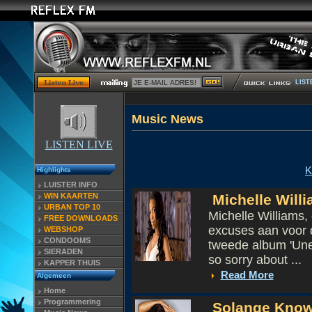
LIST
Musi
LISTEN LIVE
K
Highlights
LUISTER INFO
WIN KAARTEN
Michelle Will
URBAN TOP 10
Michelle Williams,
FREE DOWNLOADS
excuses aan voor 
WEBSHOP
CONDOOMS
tweede album 'Unex
SIERADEN
so sorry about ...
KAPPER THUIS
Read More
Algemeen
Home
Programmering
Solange Know