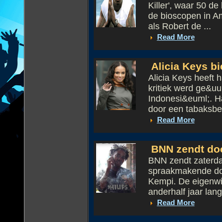
Killer', waar 50 de
de bioscopen in A
als Robert de ...
Read More
Alicia Keys b
Alicia Keys heeft
kritiek werd ge&uu
Indonesi&euml;. 
door een tabaksbedr
Read More
BNN zendt doc
BNN zendt zaterda
spraakmakende doc
Kempi. De eigenwi
anderhalf jaar lang 
Read More