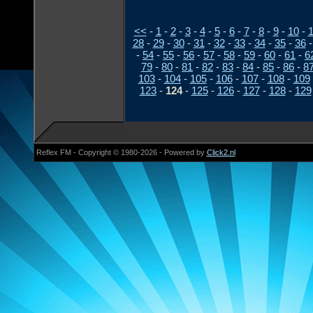
<<
-
1
-
2
-
3
-
4
-
5
-
6
-
7
-
8
-
9
-
10
-
1
28
-
29
-
30
-
31
-
32
-
33
-
34
-
35
-
36
-
54
-
55
-
56
-
57
-
58
-
59
-
60
-
61
-
6
79
-
80
-
81
-
82
-
83
-
84
-
85
-
86
-
8
103
-
104
-
105
-
106
-
107
-
108
-
109
123
-
124
-
125
-
126
-
127
-
128
-
129
Reflex FM - Copyright © 1980-2026 - Powered by
Click2.nl