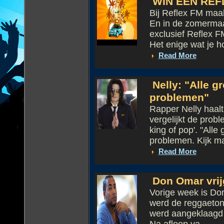
WIN EEN REF
Bij Reflex FM maak
En in de zomermaa
exclusief Reflex 
Het enige wat je ho
Read More
Nelly: "Alle 
problemen"
Rapper Nelly haalt 
vergelijkt de pro
king of pop'. "All
problemen. Kijk ma
Read More
Don Omar vri
Vorige week is Don
werd de reggaetonk
werd aangeklaagd v