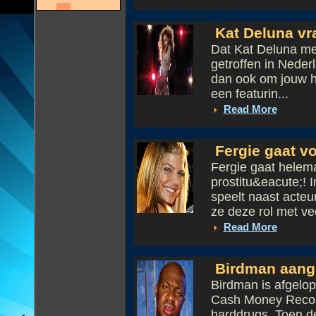
Kat Deluna vra
Dat Kat Deluna me
getroffen in Nederl
dan ook om jouw h
een featurin...
Read More
Fergie gaat vo
Fergie gaat helema
prostitu&eacute;! 
speelt naast acteu
ze deze rol met vee
Read More
Birdman aang
Birdman is afgelo
Cash Money Records
harddrugs. Toen de