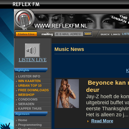
LIST
Musi
LISTEN LIVE
K
Highlights
LUISTER INFO
WIN KAARTEN
Beyonce kan ni
URBAN TOP 10
deur
FREE DOWNLOADS
WEBSHOP
Jay-Z hoeft de ko
CONDOOMS
uitgebreid buffet 
SIERADEN
eerste Thanksgivin
KAPPER THUIS
Het is alleen zo j...
Algemeen
Home
Read More
Programmering