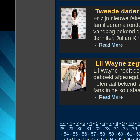
Tweede dader 
Er zijn nieuwe fei
familiedrama rond
vandaag bekend da
Jennifer, Julian Kin
Read More
Lil Wayne zeg
Lil Wayne heeft de
geboekt afgezegd. 
helemaal bekend. 
fans in de kou staa
Read More
<<
-
1
-
2
-
3
-
4
-
5
-
6
-
7
-
8
-
9
-
10
-
1
28
-
29
-
30
-
31
-
32
-
33
-
34
-
35
-
36
-
54
-
55
-
56
-
57
-
58
-
59
-
60
-
61
-
6
79
-
80
-
81
-
82
-
83
-
84
-
85
-
86
-
8