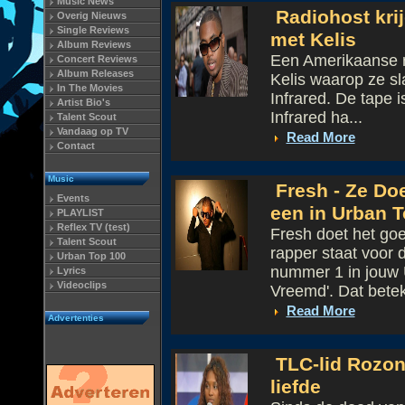
Music News
Radiohost krij
Overig Nieuws
Single Reviews
met Kelis
Album Reviews
Een Amerikaanse r
Concert Reviews
Album Releases
Kelis waarop ze sla
In The Movies
Infrared. De tape i
Artist Bio's
Infrared ha...
Talent Scout
Vandaag op TV
Read More
Contact
Music
Fresh - Ze Do
Events
een in Urban T
PLAYLIST
Reflex TV (test)
Fresh doet het g
Talent Scout
rapper staat voor
Urban Top 100
nummer 1 in jouw U
Lyrics
Videoclips
Vreemd'. Dat beteken
Read More
Advertenties
TLC-lid Rozo
liefde