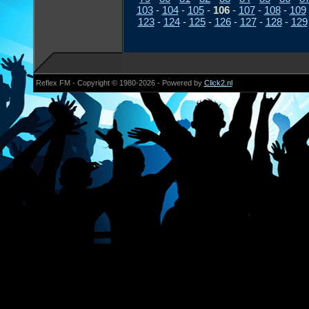
103
-
104
-
105
-
106
-
107
-
108
-
109
123
-
124
-
125
-
126
-
127
-
128
-
129
Reflex FM - Copyright © 1980-2026 - Powered by
Click2.nl