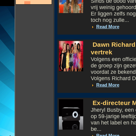
Sinds de dood van
vrij weinig gehoor
Er liggen zelfs no
toch nog zulle...
Read More
Dawn Richard 
vertrek
Volgens een offici
de groep zijn geze
voordat ze bekend
Volgens Richard D
Read More
Ex-directeur 
Jheryl Busby, een 
op 59-jarige leefti
van het label en ha
be...
Read More