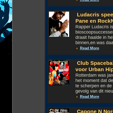
Ludacris speel
Pane en RockN
Rapper Ludacris is
bioscoopsuccessen!
draait haalde in h
binnen,en was daa
Read More
Club Spacebal
voor Urban Hi
Rotterdam was jar
het moment dat de
te scherpen en de
gevolg van dit nieu
Read More
Capone N Nore