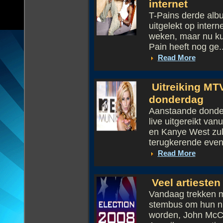
internet
T-Pains derde alb
uitgelekt op inter
weken, maar nu ku
Pain heeft nog ge..
Read More
Uitreiking MT
donderdag
Aanstaande donde
live uitgereikt va
en Kanye West zull
terugkerende even.
Read More
Veel artieste
Vandaag trekken m
stembus om hun ni
worden, John McC