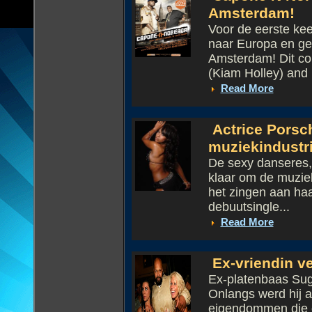
Amsterdam!
Voor de eerste ke
naar Europa en ge
Amsterdam! Dit co
(Kiam Holley) and 
Read More
Actrice Porsc
muziekindustr
De sexy danseres,
klaar om de muziek
het zingen aan haa
debuutsingle...
Read More
Ex-vriendin v
Ex-platenbaas Suge
Onlangs werd hij 
eigendommen die o