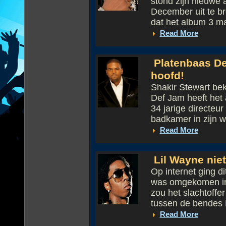
stond zijn nieuwe 
December uit te b
dat het album 3 m
Read More
Platenbaas Def
hoofd!
Shakir Stewart bek
Def Jam heeft het
34 jarige directeu
badkamer in zijn w.
Read More
Lil Wayne niet
Op internet ging d
was omgekomen in 
zou het slachtoffe
tussen de bendes B
Read More