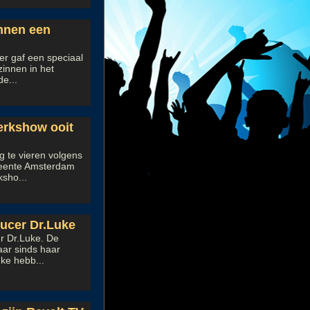
innen een
er gaf een speciaal
zinnen in het
e...
erkshow ooit
g te vieren volgens
eente Amsterdam
ksho...
ducer Dr.Luke
er Dr.Luke. De
aar sinds haar
ke hebb...