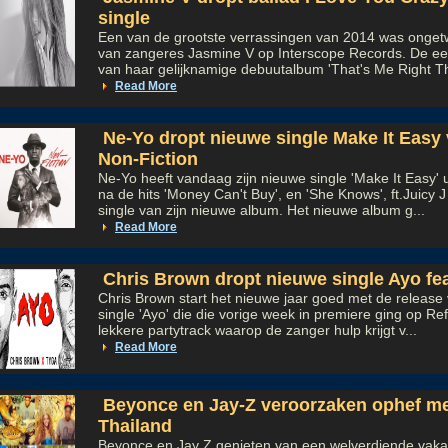
single
Een van de grootste verrassingen van 2014 was ongetw
van zangeres Jasmine V op Interscope Records. De eer
van haar gelijknamige debuutalbum 'That's Me Right Th
Read More
Ne-Yo dropt nieuwe single Make It Easy
Non-Fiction
Ne-Yo heeft vandaag zijn nieuwe single 'Make It Easy' u
na de hits 'Money Can't Buy', en 'She Knows', ft.Juicy 
single van zijn nieuwe album. Het nieuwe album g...
Read More
Chris Brown dropt nieuwe single Ayo fea
Chris Brown start het nieuwe jaar goed met de release 
single 'Ayo' die die vorige week in premiere ging op Re
lekkere partytrack waarop de zanger hulp krijgt v...
Read More
Beyonce en Jay-Z veroorzaken ophef me
Thailand
Beyonce en Jay Z genieten van een welverdiende vakan