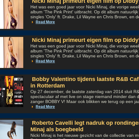
Nicki Minaj primeurt eigen film op Diddy
Het was een goed jaar voor Nicki Minaj, die vorige we
album 'The Pink Print' uitbracht. Op dit album natuurlij
singles 'Only' ft. Drake, Lil Wayne en Chris Brown, en de
Read More
Nicki Minaj primeurt eigen film op Diddy
Het was een goed jaar voor Nicki Minaj, die vorige we
album 'The Pink Print' uitbracht. Op dit album natuurlij
singles 'Only' ft. Drake, Lil Wayne en Chris Brown, en de
Read More
Bobby Valentino tijdens laatste R&B Caf
in Rotterdam
Op 27 december, de laatste zaterdag van 2014 sluit R
spectaculair af met live on stage niemand minder dan
zanger BOBBY V! Maar ook blikken we terug op een jaa
Read More
Roberto Cavelli legt nadruk op rondinge
Minaj als boegbeeld
Nicki Minaj is het nieuwe gezicht van de collectie van