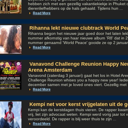
hebben zich met een gezellig vakantiekiekje in Phuket
dierenliefhebbers op de hals gehaald. Tijdens hun ...
Read More
Rihanna lekt nieuwe clubtrack World Pe
Rihanna begon het nieuwe jaar goed door het laten le
nummer afkomstig van haar nieuwe album 'R8' dat in 2
nummer genaamd 'World Peace' gooide ze op 2 januari 
Read More
Vanavond Challenge Reunion Happy New
Arena Amsterdam
Vanavond (zaterdag 3 januari) gaat het los in Hotel A
Challenge Reunion whises you a happy new year! Ieder
december samen met je loved ones viert. Gezellig met .
Read More
Kempi net voor kerst vrijgelaten uit de 
Kempi kan de kerstdagen thuis vieren. De rapper kw
vrij, liet zijn advocaat weten. Kempi werd vorig jaar tot 
veroordeeld. De rapper is blij weer thuis te zijn ...
Read More