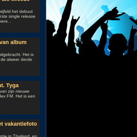
ijfeld het debuut
ste single release
ere...
 van album
itgebracht. Het is
J de alweer derde
t. Tyga
van zijn nieuwe
flex FM. Het is een
t vakantiefoto
tie in Thailand, en