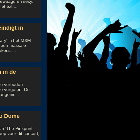
 gewaagd en sexy.
t extr...
indigt in
ary' in het M&M
n een massale
ers. ...
 in de
ge verboden
te vergeten. De
angenis,...
ggo Dome
an 'The Pinkprint
op voor dit concert,
...