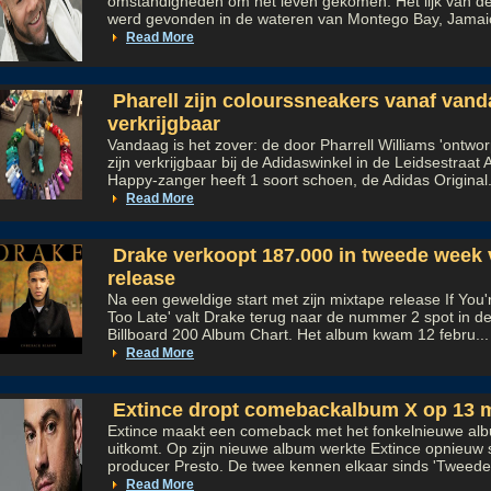
omstandigheden om het leven gekomen. Het lijk van de
werd gevonden in de wateren van Montego Bay, Jamaic
Read More
Pharell zijn colourssneakers vanaf van
verkrijgbaar
Vandaag is het zover: de door Pharrell Williams 'ontwo
zijn verkrijgbaar bij de Adidaswinkel in de Leidsestraa
Happy-zanger heeft 1 soort schoen, de Adidas Original.
Read More
Drake verkoopt 187.000 in tweede week 
release
Na een geweldige start met zijn mixtape release If You'
Too Late' valt Drake terug naar de nummer 2 spot in 
Billboard 200 Album Chart. Het album kwam 12 febru...
Read More
Extince dropt comebackalbum X op 13 
Extince maakt een comeback met het fonkelnieuwe alb
uitkomt. Op zijn nieuwe album werkte Extince opnieu
producer Presto. De twee kennen elkaar sinds 'Tweede J
Read More