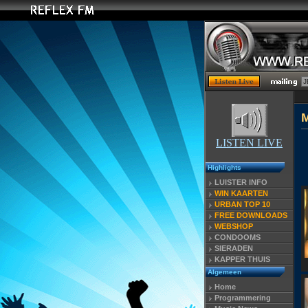
LISTEN LIVE
Highlights
LUISTER INFO
WIN KAARTEN
URBAN TOP 10
FREE DOWNLOADS
WEBSHOP
CONDOOMS
SIERADEN
KAPPER THUIS
Algemeen
Home
Programmering