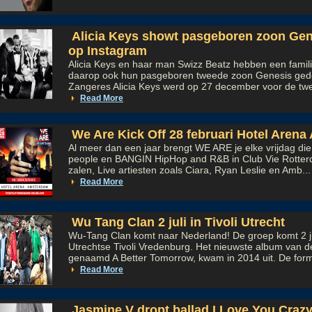
Alicia Keys showt pasgeboren zoon Gene
op Instagram
Alicia Keys en haar man Swizz Beatz hebben een famili
daarop ook hun pasgeboren tweede zoon Genesis gede
Zangeres Alicia Keys werd op 27 december voor de twe
Read More
We Are Kick Off 28 februari Hotel Aren
Al meer dan een jaar brengt WE ARE je elke vrijdag die
people en BANGIN HipHop and R&B in Club Vie Rotter
zalen, Live artiesten zoals Ciara, Ryan Leslie en Amb...
Read More
Wu Tang Clan 2 juli in Tivoli Utrecht
Wu-Tang Clan komt naar Nederland! De groep komt 2 ju
Utrechtse Tivoli Vredenburg. Het nieuwste album van 
genaamd A Better Tomorrow, kwam in 2014 uit. De forma
Read More
Jasmine V dropt ballad I Love You Crazy