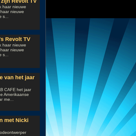
 zijn Revolt TV
ek haar nieuwe
k haar nieuwe
 s...
's Revolt TV
ek haar nieuwe
k haar nieuwe
 s...
e van het jaar
&B CAFE het jaar
 de Amerikaanse
r me...
n met Nicki
 modeontwerper