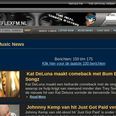
REFLEX FM
THE OFFICIAL URBAN 
|
|
|
LISTEN NOW
MUSICNEWS
CHAT BOX
P
Music Ne
Berichten: 150 t/m 175
Klik hier voor de laatste 100 berichten
Kat DeLuna maakt comeback met Bum B
Songz
Kat DeLuna maakt een keiharde comeback met de sin
waarop ze hulp krijgt van niemand minder dan Trey Son
de nieuwe hit van Kat Deluna vormde de beroemde Sist
Read More
Johnnny Kemp van hit Just Got Paid ve
Johnny Kemp van old-skool hit 'Just Got Paid' is onder