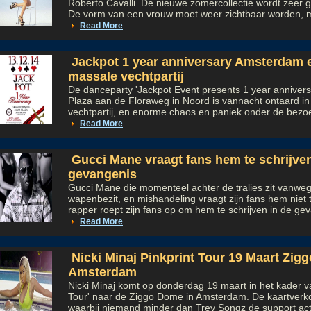
Roberto Cavalli. De nieuwe zomercollectie wordt zeer
De vorm van een vrouw moet weer zichtbaar worden, me
Read More
Jackpot 1 year anniversary Amsterdam e
massale vechtpartij
De danceparty 'Jackpot Event presents 1 year annivers
Plaza aan de Floraweg in Noord is vannacht ontaard i
vechtpartij, en enorme chaos en paniek onder de bezoek
Read More
Gucci Mane vraagt fans hem te schrijven
gevangenis
Gucci Mane die momenteel achter de tralies zit vanwe
wapenbezit, en mishandeling vraagt zijn fans hem niet 
rapper roept zijn fans op om hem te schrijven in de gev
Read More
Nicki Minaj Pinkprint Tour 19 Maart Zi
Amsterdam
Nicki Minaj komt op donderdag 19 maart in het kader v
Tour' naar de Ziggo Dome in Amsterdam. De kaartverko
waarbij niemand minder dan Trey Songz de support act 