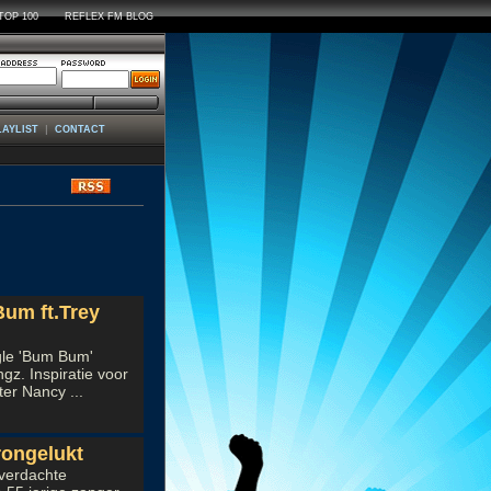
TOP 100
REFLEX FM BLOG
|
LAYLIST
CONTACT
ws
um ft.Trey
gle 'Bum Bum'
gz. Inspiratie voor
er Nancy ...
rongelukt
 verdachte