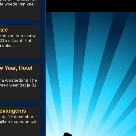
 de woede van veel
ace
kken van een nieuw
015 uitkomt. Het
onlin...
 Year, Hotel
rena Amsterdam! The
een weet dat je 31
..
gevangenis
am op 18 december
vijftien maanden cel