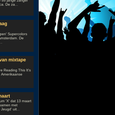
 55 jarige zanger
a. De za...
daag
rpen' Supercolors
t Amsterdam. De
..
van mixtape
re Reading This It's
de Amerikaanse
maart
um 'X' dat 13 maart
w samen met
eugd' uit...