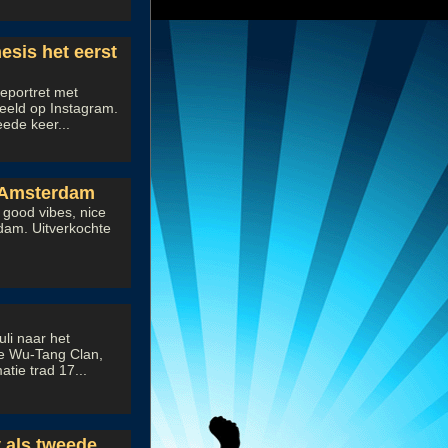
sis het eerst
eportret met
eld op Instagram.
ede keer...
a Amsterdam
 good vibes, nice
dam. Uitverkochte
li naar het
de Wu-Tang Clan,
tie trad 17...
 als tweede