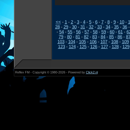
<<
-
1
-
2
-
3
-
4
-
5
-
6
-
7
-
8
-
9
-
10
-
1
28
-
29
-
30
-
31
-
32
-
33
-
34
-
35
-
36
-
54
-
55
-
56
-
57
-
58
-
59
-
60
-
61
-
6
79
-
80
-
81
-
82
-
83
-
84
-
85
-
86
-
8
103
-
104
-
105
-
106
-
107
-
108
-
109
123
-
124
-
125
-
126
-
127
-
128
-
129
Reflex FM - Copyright © 1980-2026 - Powered by
Click2.nl