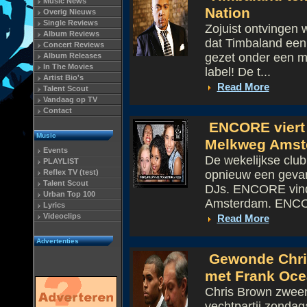
Music News
Nation
Overig Nieuws
Single Reviews
Zojuist ontvingen 
Album Reviews
dat Timbaland een h
Concert Reviews
gezet onder een mi
Album Releases
In The Movies
label! De t...
Artist Bio's
Read More
Talent Scout
Vandaag op TV
Contact
ENCORE viert c
Music
Melkweg Amst
Events
De wekelijkse clu
PLAYLIST
Reflex TV (test)
opnieuw een gevar
Talent Scout
DJs. ENCORE vindt
Urban Top 100
Amsterdam. ENCOR
Lyrics
Videoclips
Read More
Advertenties
Gewonde Chris
met Frank Oc
Chris Brown zweert
vechtpartij zondag