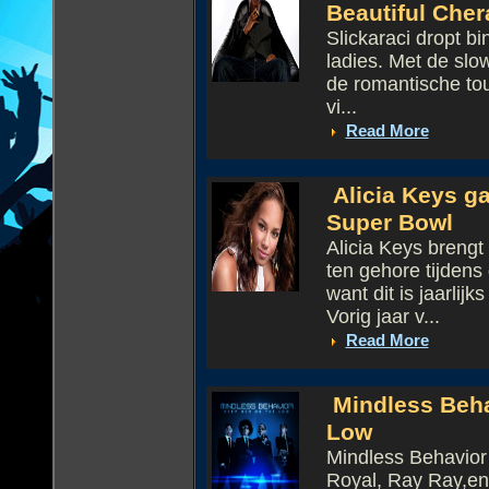
Beautiful Cher
Slickaraci dropt b
ladies. Met de slow
de romantische tou
vi...
Read More
Alicia Keys gaa
Super Bowl
Alicia Keys breng
ten gehore tijdens
want dit is jaarlij
Vorig jaar v...
Read More
Mindless Beha
Low
Mindless Behavior 
Royal, Ray Ray,en