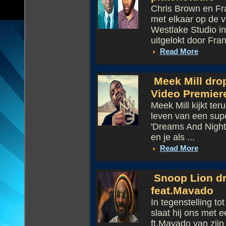
Chris Brown en Fr
met elkaar op de v
Westlake Studio i
uitgelokt door Fran
Read More
Meek Mill dro
Video Premier
Meek Mill kijkt ter
leven van een supe
'Dreams And Night
en je als ...
Read More
Snoop Lion dro
feat.Mavado
In tegenstelling t
slaat hij ons met e
ft.Mavado van zij