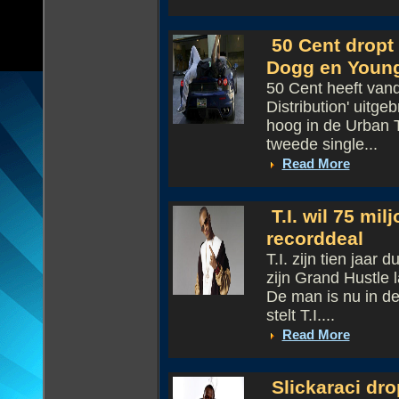
50 Cent dropt 
Dogg en Youn
50 Cent heeft vand
Distribution' uitge
hoog in de Urban T
tweede single...
Read More
T.I. wil 75 mil
recorddeal
T.I. zijn tien jaar
zijn Grand Hustle 
De man is nu in de
stelt T.I....
Read More
Slickaraci dro