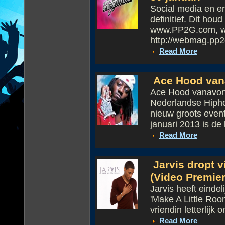
Social media en e
definitief. Dit hou
www.PP2G.com, 
http://webmag.pp2g
Read More
Ace Hood vana
Ace Hood vanavon
Nederlandse Hipho
nieuw groots even
januari 2013 is de 
Read More
Jarvis dropt v
(Video Premier
Jarvis heeft eindel
'Make A Little Roo
vriendin letterlijk 
Read More