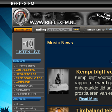
LIST
Musi
LISTEN LIVE
K
Highlights
LUISTER INFO
WIN KAARTEN
Kempi blijft v
URBAN TOP 10
Kempi blijft voorlo
FREE DOWNLOADS
rapper, die werd ge
WEBSHOP
CONDOOMS
onbepaalde tijd a
SIERADEN
prostitueren van ee
KAPPER THUIS
Read More
Algemeen
Home
Programmering
Timbaland teke