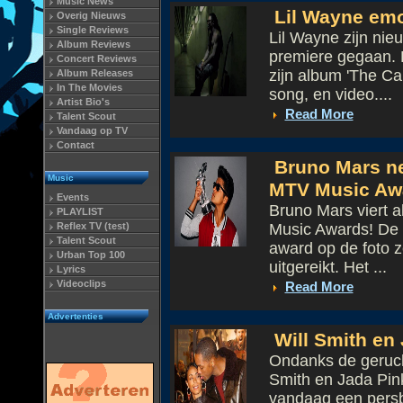
Music News
Lil Wayne emo
Overig Nieuws
Single Reviews
Lil Wayne zijn nie
Album Reviews
premiere gegaan. H
Concert Reviews
zijn album 'The Ca
Album Releases
In The Movies
song, en video....
Artist Bio's
Read More
Talent Scout
Vandaag op TV
Contact
Bruno Mars ne
Music
MTV Music Aw
Events
Bruno Mars viert 
PLAYLIST
Reflex TV (test)
Music Awards! De z
Talent Scout
award op de foto 
Urban Top 100
uitgereikt. Het ...
Lyrics
Videoclips
Read More
Advertenties
Will Smith en 
Ondanks de gerucht
Smith en Jada Pink
vandaag een persb