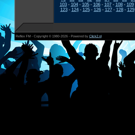
103
-
104
-
105
-
106
-
107
-
108
-
109
123
-
124
-
125
-
126
-
127
-
128
-
129
Reflex FM - Copyright © 1980-2026 - Powered by
Click2.nl