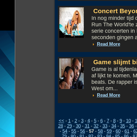
Concert Beyon
In nog minder tijd 
Run The World'te 
serie concerten in
seconden gingen al
Read More
Game slijmt b
Game is al tijdenl
af lijkt te komen.
beats. De rapper i
West om...
Read More
<<
-
1
-
2
-
3
-
4
-
5
-
6
-
7
-
8
-
9
-
10
-
1
28
-
29
-
30
-
31
-
32
-
33
-
34
-
35
-
36
-
54
-
55
-
56
-
57
-
58
-
59
-
60
-
61
-
6
79
-
80
-
81
-
82
-
83
-
84
-
85
-
86
-
8