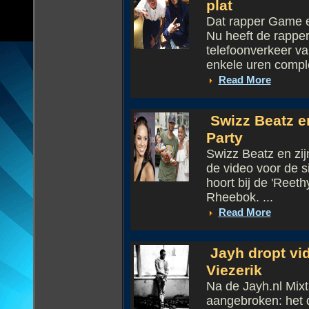
plat
Dat rapper Game ee
Nu heeft de rappe
telefoonverkeer v
enkele uren comple
Read More
Swizz Beatz en
Party
Swizz Beatz en zijn
de video voor de s
hoort bij de 'Reet
Rheebok. ...
Read More
Jayh dropt vid
Viezerik
Na de Jayh.nl Mixt
aangebroken: het 