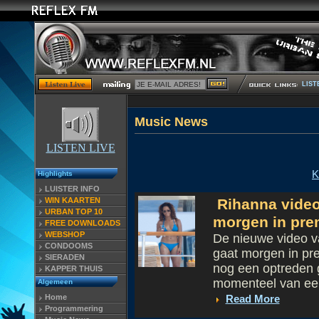
LIST
Musi
LISTEN LIVE
K
Highlights
LUISTER INFO
WIN KAARTEN
Rihanna video 
URBAN TOP 10
morgen in pre
FREE DOWNLOADS
WEBSHOP
De nieuwe video va
CONDOOMS
gaat morgen in pr
SIERADEN
nog een optreden g
KAPPER THUIS
momenteel van een
Algemeen
Home
Read More
Programmering