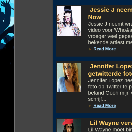
Jessie J neem
Now
Jessie J neemt wr
video voor 'Who&a
vroeger veel gepe
bekende artiest met
Read More
Jennifer Lope
getwitterde fot
Jennifer Lopez he
foto op Twitter te p
beland Oooh mijn G
schrijf...
Read More
Lil Wayne ver
Lil Wayne moet bin