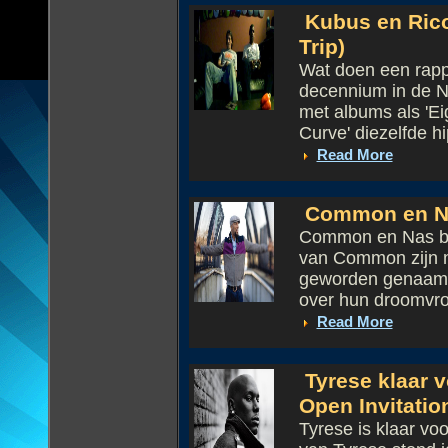
Kubus en Rico
Trip)
Wat doen een rapp
decennium in de 
met albums als 'Ei
Curve' diezelfde h
Read More
Common en Na
Common en Nas bun
van Common zijn ni
geworden genaamd
over hun droomvrou
Read More
Tyrese klaar 
Open Invitatio
Tyrese is klaar vo