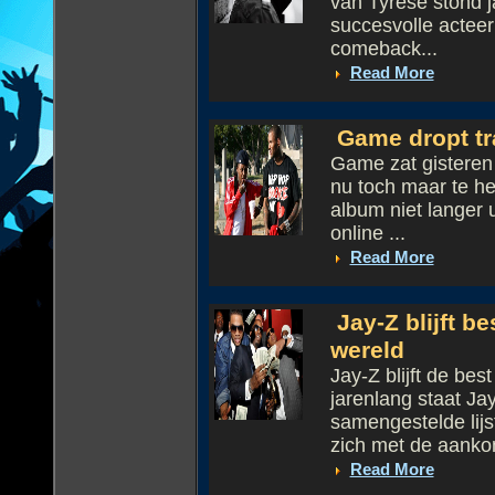
van Tyrese stond j
succesvolle acteer 
comeback...
Read More
Game dropt tra
Game zat gisteren 
nu toch maar te h
album niet langer u
online ...
Read More
Jay-Z blijft b
wereld
Jay-Z blijft de be
jarenlang staat Ja
samengestelde lijs
zich met de aanko
Read More