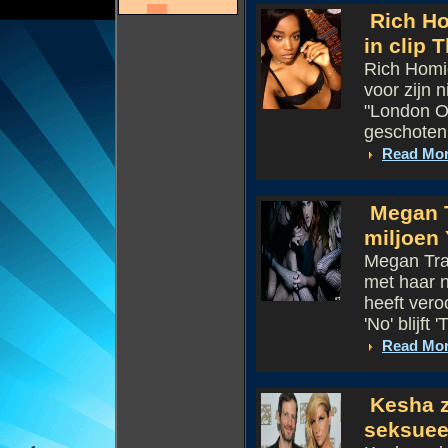
Rich Ho
in clip 
Rich Homi
voor zijn 
"London On
geschoten 
Read Mo
Megan T
miljoen
Megan Trai
met haar n
heeft vero
'No' blijft 
Read Mo
Kesha z
seksuee