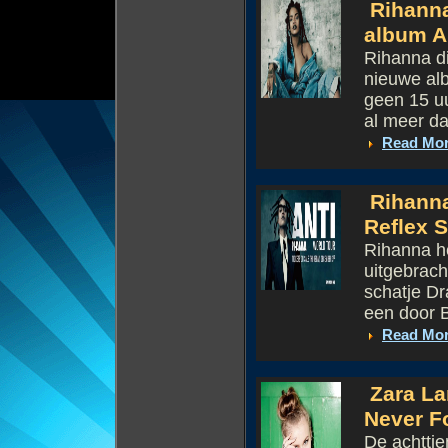
Rihanna
album A
Rihanna d
nieuwe alb
geen 15 uu
al meer da
Read Mo
Rihanna
Reflex 
Rihanna he
uitgebrach
schatje Dr
een door B
Read Mo
Zara La
Never F
De achttie