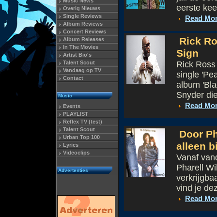
Music News
eerste keer
Overig Nieuws
Single Reviews
Read Mo
Album Reviews
Concert Reviews
Rick Ro
Album Releases
In The Movies
Sign
Artist Bio's
Talent Scout
Rick Ross 
Vandaag op TV
single 'Pe
Contact
album 'Bla
Snyder die
Music
Read Mo
Events
PLAYLIST
Reflex TV (test)
Talent Scout
Door Ph
Urban Top 100
alleen b
Lyrics
Videoclips
Vanaf van
Pharell Wi
Advertenties
verkrijgbaa
vind je de
Read Mo