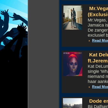
Mr.Vega
(Exclusi
Mr.Vegas,
Jamaica is
De zanger 
exclusief b
Read Mo
Kat Del
ft.Jerem
Kat DeLuna
single 'Wh
niemand m
haar aank
Read Mo
Dode en
Bij Dalfse