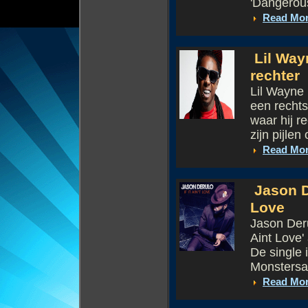
'Dangerous
Read Mo
Lil Way
rechter
Lil Wayne 
een recht
waar hij r
zijn pijlen
Read Mo
Jason De
Love
Jason Deru
Aint Love'
De single 
Monstersan
Read Mo