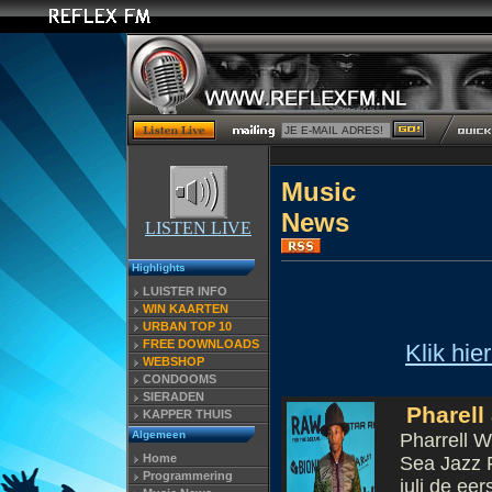
Music
N
LISTEN LIVE
Highlights
LUISTER INFO
WIN KAARTEN
URBAN TOP 10
FREE DOWNLOADS
Klik hie
WEBSHOP
CONDOOMS
SIERADEN
Pharell 
KAPPER THUIS
Algemeen
Pharrell W
Home
Sea Jazz F
Programmering
juli de eer