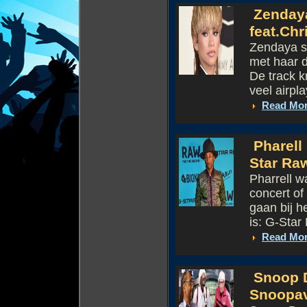
Zendaya
feat.Ch
Zendaya st
met haar d
De track kr
veel airpla
Read Mo
Pharell
Star Ra
Pharrell 
concert of
gaan bij h
is: G-Star 
Read Mo
Snoop D
Snoopav