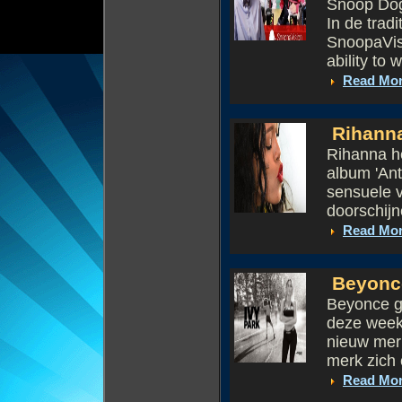
Snoop Dogg
In de tradi
SnoopaVisi
ability to w
Read Mo
Rihanna 
Rihanna he
album 'Anti
sensuele v
doorschijn
Read Mo
Beyonce 
Beyonce ga
deze week 
nieuw merk
merk zich o
Read Mo