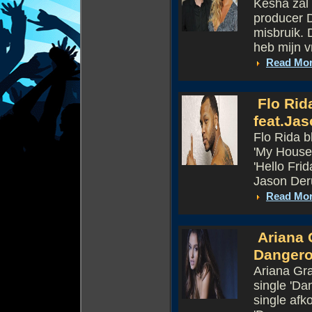
Kesha zal 
producer D
misbruik. 
heb mijn v
Read Mo
Flo Rida
feat.Ja
Flo Rida b
'My House'
'Hello Fri
Jason Deru
Read Mo
Ariana 
Danger
Ariana Gra
single 'Da
single afk