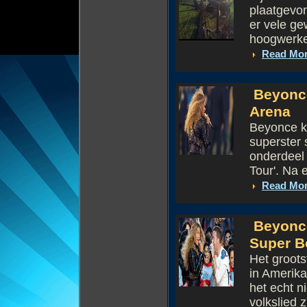
plaatgevon
er vele ge
hoogwerker
Read Mo
Beyonce
Arena
Beyonce k
superster 
onderdeel
Tour'. Na 
Read Mo
Beyonce
Super B
Het groots
in Amerika
het echt n
volkslied z