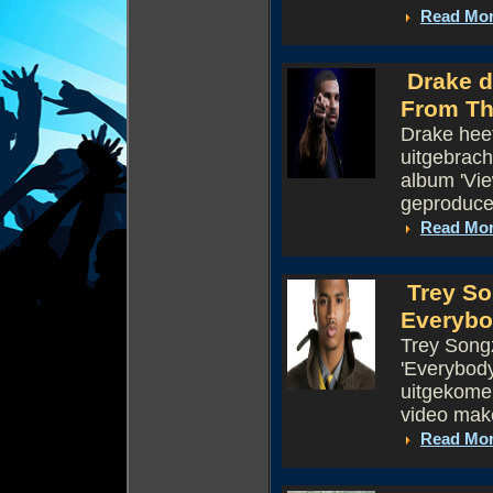
Read Mo
Drake d
From Th
Drake heef
uitgebrach
album 'Vie
geproducee
Read Mo
Trey So
Everybo
Trey Songz
'Everybod
uitgekome
video mak
Read Mo