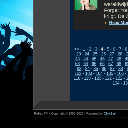
wereldwij
Forget You
krijgt. De
Read Mo
<<
-
1
-
2
-
3
-
4
-
5
-
6
-
7
-
8
-
23
-
24
-
25
-
26
-
27
-
28
-
43
-
44
-
45
-
46
-
47
-
48
-
4
63
-
64
-
65
-
66
-
67
-
68
-
6
83
-
84
-
85
-
86
-
87
-
88
-
102
-
103
-
104
-
105
-
106
-
118
-
119
-
120
-
121
-
122
-
134
-
13
Reflex FM - Copyright © 1980-2026 - Powered by
Click2.nl