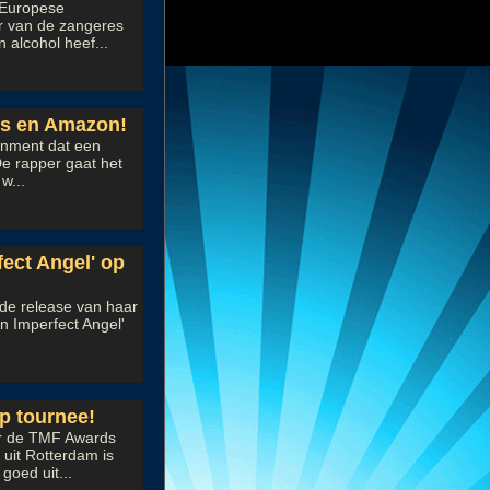
 Europese
r van de zangeres
alcohol heef...
s en Amazon!
inment dat een
De rapper gaat het
w...
ect Angel' op
 de release van haar
n Imperfect Angel'
p tournee!
or de TMF Awards
uit Rotterdam is
goed uit...