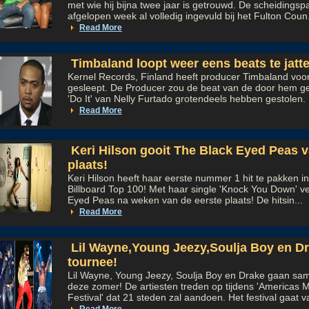
met wie hij bijna twee jaar is getrouwd. De scheidingspa
afgelopen week al volledig ingevuld bij het Fulton Coun.
Read More
Timbaland loopt weer eens beats te jatt
Kernel Records, Finland heeft producer Timbaland voor
gesleept. De Producer zou de beat van de door hem 
'Do It' van Nelly Furtado grotendeels hebben gestolen. D
Read More
Keri Hilson gooit The Black Eyed Peas v
plaats!
Keri Hilson heeft haar eerste nummer 1 hit te pakken 
Billboard Top 100! Met haar single 'Knock You Down' ve
Eyed Peas na weken van de eerste plaats! De hitsin...
Read More
Lil Wayne,Young Jeezy,Soulja Boy en D
tournee!
Lil Wayne, Young Jeezy, Soulja Boy en Drake gaan sa
deze zomer! De artiesten treden op tijdens 'Americas
Festival' dat 21 steden zal aandoen. Het festival gaat va