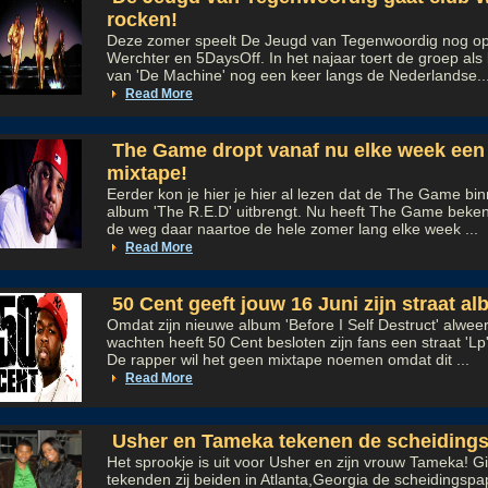
rocken!
Deze zomer speelt De Jeugd van Tegenwoordig nog op 
Werchter en 5DaysOff. In het najaar toert de groep als l
van 'De Machine' nog een keer langs de Nederlandse..
Read More
The Game dropt vanaf nu elke week een 
mixtape!
Eerder kon je hier je hier al lezen dat de The Game bin
album 'The R.E.D' uitbrengt. Nu heeft The Game beken
de weg daar naartoe de hele zomer lang elke week ...
Read More
50 Cent geeft jouw 16 Juni zijn straat a
Omdat zijn nieuwe album 'Before I Self Destruct' alweer
wachten heeft 50 Cent besloten zijn fans een straat 'Lp
De rapper wil het geen mixtape noemen omdat dit ...
Read More
Usher en Tameka tekenen de scheidings
Het sprookje is uit voor Usher en zijn vrouw Tameka! Gi
tekenden zij beiden in Atlanta,Georgia de scheidingspa