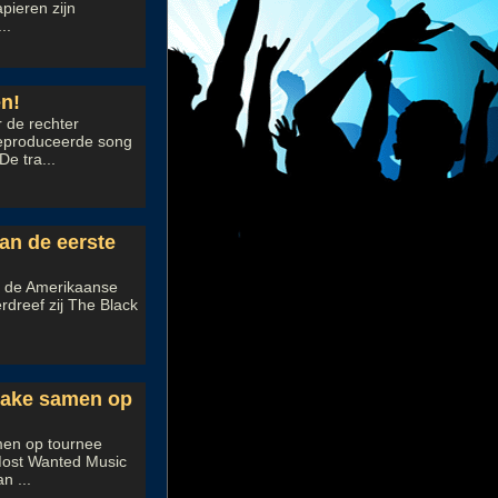
pieren zijn
..
en!
 de rechter
geproduceerde song
e tra...
an de eerste
in de Amerikaanse
rdreef zij The Black
rake samen op
men op tournee
 Most Wanted Music
n ...