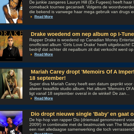
De junkie zangeres Lauryn Hill (Ex Fugees) heeft haar
comeback tournee gecanselt. Volgens de woordvoerde
die bekend is vanwege haar mega gebruik van drugs en 
Read More
Drake woedend om nep album op I-Tune
Rapper Drake is woedend op Canadian Money Enterta
onofficieel album 'Girls Love Drake' heeft uitgebracht! 
bedrijf dat achter dit nepalbum zit dat verkocht werd op 
Read More
Mariah Carey dropt 'Memoirs Of A Imperf
18 september!
Super diva Mariah Carey heeft een datum geprikt voor
alweer twaalfde studio album. Het album 'Memoirs Of A
ligt vanaf 18 september overal in de winkel! De zan...
Read More
Dio dropt nieuwe single 'Baby' en gaat o
De hip-hop van rapper Dio (driemaal genomineerd vo
2009!) in combinatie met de beatmuziek van The Madd 
een niet alledaagse samenwerking die toch verrassend 