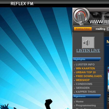
LISTEN LIVE
Highlights
LUISTER INFO
WIN KAARTEN
URBAN TOP 10
FREE DOWNLOADS
WEBSHOP
CONDOOMS
SIERADEN
KAPPER THUIS
Algemeen
Home
Programmering