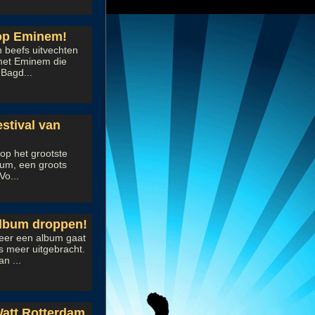
op Eminem!
n beefs uitvechten
 met Eminem die
Bagd...
stival van
op het grootste
ium, een groots
Vo...
 album droppen!
eer een album gaat
s meer uitgebracht.
n ...
att,Rotterdam