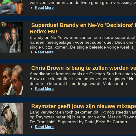
voor veel vrienden van de twee geen grote verassing. Zi
Read More
Superduet Brandy en Ne-Yo 'Decisions' h
Reflex FM!
Brandy en Ne-Yo vormen samen een nieuw super duo!
handen ineengeslagen voor het super duet 'Decisions' 
single uit zal komen. De single beleefde vorige week zijn
Read More
Chris Brown is bang te zullen worden v
Amerikaanse kranten zoals de Chicago Sun berichten 
Brown die slachtoffer is van serieuze bedreigingen! Het
de eerste keer dat hij bedreigd wordt. Vlak nadat h...
Read More
Raymzter geeft jouw zijn nieuwe mixtap
Lang verwacht en toch gekomen,dit lijkt nog steeds van
op Raymzter maar hij is er nu toch echt! Met de 'Raymz
De Frontlinie'. Supported by Patta,Ecko,Es,Carharr...
Read More