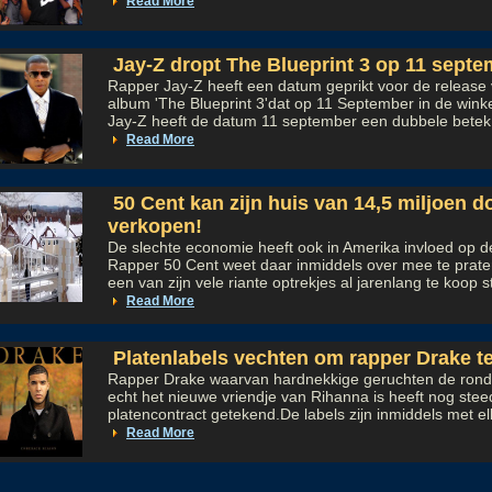
Read More
Jay-Z dropt The Blueprint 3 op 11 septe
Rapper Jay-Z heeft een datum geprikt voor de release 
album 'The Blueprint 3'dat op 11 September in de winke
Jay-Z heeft de datum 11 september een dubbele betek.
Read More
50 Cent kan zijn huis van 14,5 miljoen do
verkopen!
De slechte economie heeft ook in Amerika invloed op d
Rapper 50 Cent weet daar inmiddels over mee te prate
een van zijn vele riante optrekjes al jarenlang te koop st
Read More
Platenlabels vechten om rapper Drake t
Rapper Drake waarvan hardnekkige geruchten de ronde
echt het nieuwe vriendje van Rihanna is heeft nog ste
platencontract getekend.De labels zijn inmiddels met elk
Read More