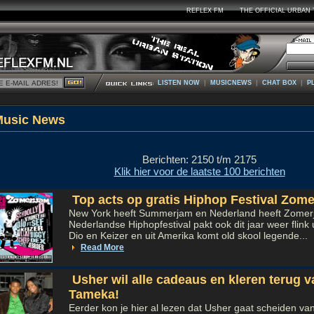
REFLEX FM
THE OFFICIAL URBAN 
|
|
|
LISTEN NOW
MUSICNEWS
CHAT BOX
P
Music Ne
Berichten: 2150 t/m 2175
Klik hier voor de laatste 100 berichten
Top acts op gratis Hiphop Festival Zome
New York heeft Summerjam en Nederland heeft Zomerja
Nederlandse Hiphopfestival pakt ook dit jaar weer flink u
Dio en Keizer en uit Amerika komt old skool legende...
Read More
Usher wil alle cadeaus en kleren terug v
Tameka!
Eerder kon je hier al lezen dat Usher gaat scheiden va