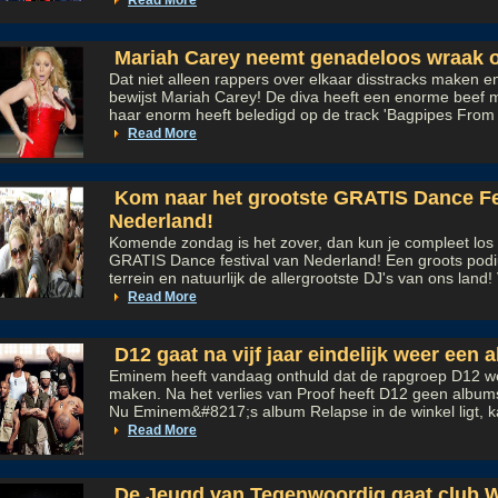
Read More
Mariah Carey neemt genadeloos wraak 
Dat niet alleen rappers over elkaar disstracks maken e
bewijst Mariah Carey! De diva heeft een enorme beef
haar enorm heeft beledigd op de track 'Bagpipes From 
Read More
Kom naar het grootste GRATIS Dance Fe
Nederland!
Komende zondag is het zover, dan kun je compleet los 
GRATIS Dance festival van Nederland! Een groots pod
terrein en natuurlijk de allergrootste DJ's van ons land! 
Read More
D12 gaat na vijf jaar eindelijk weer een
Eminem heeft vandaag onthuld dat de rapgroep D12 w
maken. Na het verlies van Proof heeft D12 geen album
Nu Eminem&#8217;s album Relapse in de winkel ligt, ka
Read More
De Jeugd van Tegenwoordig gaat club W