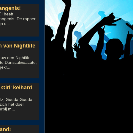
angenis!
.I heeft
angenis. De rapper
n d...
 van Nightlife
uw een Nightlife
ste Danscaf&eacute;
ekr...
Girl' keihard
illz, Gudda Gudda,
ich het doel
rbij m...
land!