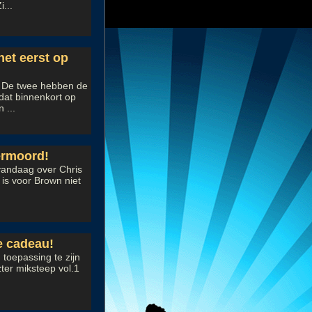
...
et eerst op
 De twee hebben de
dat binnenkort op
 ...
ermoord!
vandaag over Chris
 is voor Brown niet
e cadeau!
 toepassing te zijn
ter miksteep vol.1