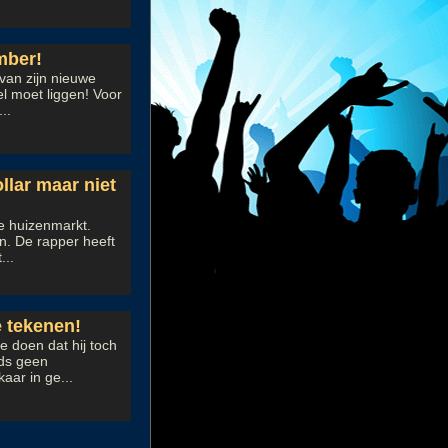
mber!
van zijn nieuwe
l moet liggen! Voor
..
llar maar niet
e huizenmarkt.
n. De rapper heeft
...
e tekenen!
 doen dat hij toch
eds geen
aar in ge...