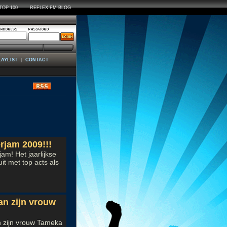
TOP 100
REFLEX FM BLOG
|
LAYLIST
CONTACT
ws
rjam 2009!!!
m! Het jaarlijkse
it met top acts als
an zijn vrouw
n zijn vrouw Tameka