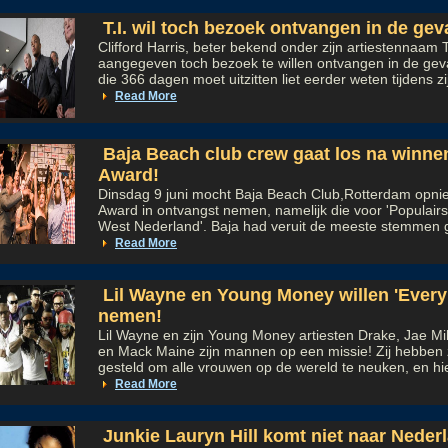
T.I. wil toch bezoek ontvangen in de gev
Clifford Harris, beter bekend onder zijn artiestennaam T
aangegeven toch bezoek te willen ontvangen in de gev
die 366 dagen moet uitzitten liet eerder weten tijdens zij
Read More
Baja Beach club crew gaat los na winnen
Award!
Dinsdag 9 juni mocht Baja Beach Club,Rotterdam opnie
Award in ontvangst nemen, namelijk die voor 'Populair
West Nederland'. Baja had veruit de meeste stemmen g
Read More
Lil Wayne en Young Money willen 'Every 
nemen!
Lil Wayne en zijn Young Money artiesten Drake, Jae M
en Mack Maine zijn mannen op een missie! Zij hebben z
gesteld om alle vrouwen op de wereld te neuken, en hie
Read More
Junkie Lauryn Hill komt niet naar Neder