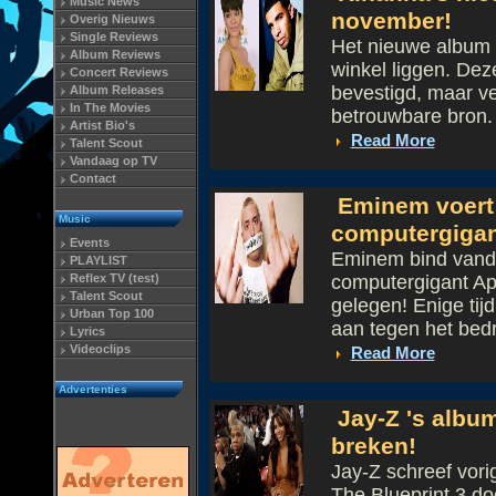
Music News
november!
Overig Nieuws
Single Reviews
Het nieuwe album 
Album Reviews
winkel liggen. Deze
Concert Reviews
bevestigd, maar v
Album Releases
In The Movies
betrouwbare bron. D
Artist Bio's
Read More
Talent Scout
Vandaag op TV
Contact
Eminem voert 
Music
computergigan
Events
Eminem bind vanda
PLAYLIST
Reflex TV (test)
computergigant App
Talent Scout
gelegen! Enige tij
Urban Top 100
aan tegen het bedri
Lyrics
Videoclips
Read More
Advertenties
Jay-Z 's album
breken!
Jay-Z schreef vori
The Blueprint 3 d