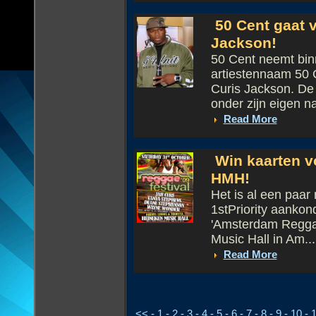
50 Cent gaat v
Jackson!
50 Cent neemt binn
artiestennaam 50 C
Curis Jackson. De 
onder zijn eigen n
Read More
Win kaarten v
HMH!
Het is al een paar
1stPriority aankon
'Amsterdam Reggae
Music Hall in Am...
Read More
<<
-
1
-
2
-
3
-
4
-
5
-
6
-
7
-
8
-
9
-
10
-
1