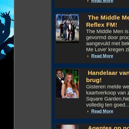
Read More
The Middle Me
Reflex FM!
The Middle Men is 
gevormd door prod
aangevuld met bek
Me Love' kregen zij
Read More
Handelaar van 
brug!
Gisteren melde we 
kaartverkoop van z
Square Garden,New
volledig ten goed..
Read More
Agentes op no