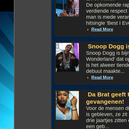
De opkomende rappe
verdiende respect
man is mede verant
hitsingle 'Best I Ev
Read More
Snoop Dogg is
Snoop Dogg is bijn
Wonderland' dat o
is het alweer tien
debuut maakte...
Read More
Da Brat geeft
gevangenen!
Voor de mensen di
is gebleven, ze zi
drie jaartjes zitte
een geb...