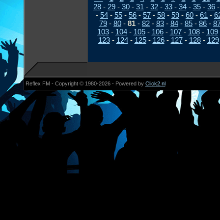
28
-
29
-
30
-
31
-
32
-
33
-
34
-
35
-
36
-
54
-
55
-
56
-
57
-
58
-
59
-
60
-
61
-
6
79
-
80
-
81
-
82
-
83
-
84
-
85
-
86
-
8
103
-
104
-
105
-
106
-
107
-
108
-
109
123
-
124
-
125
-
126
-
127
-
128
-
129
Reflex FM - Copyright © 1980-2026 - Powered by
Click2.nl