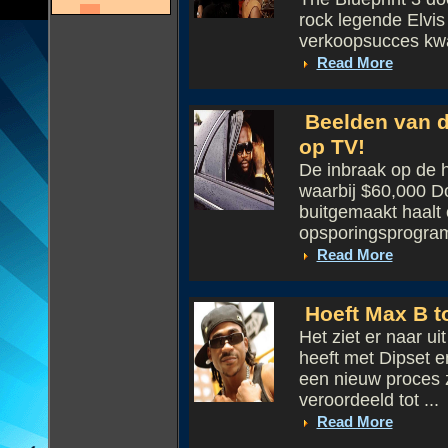
rock legende Elvis
verkoopsucces kwam
Read More
Beelden van de
op TV!
De inbraak op de h
waarbij $60,000 Do
buitgemaakt haalt
opsporingsprogram
Read More
Hoeft Max B t
Het ziet er naar u
heeft met Dipset e
een nieuw proces z
veroordeeld tot ...
Read More