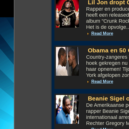
Lil Jon dropt
Rapper en produce
heeft een released
album "Crunk Rock
Het is de opvolge..
Read More
Obama en 50 C
Country-zangeres T
hoek gekregen nu 
haar opnemen! Ti
York afgelopen zo
Read More
Beanie Sigel o
De Amerikaanse po
rapper Beanie Sige
internationaal arre
Rechter Gregory M