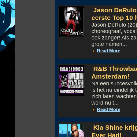
Jason DeRulo 
eerste Top 10 h
Jason DeRulo (20) 
choreograaf, vocal 
ook zanger! Als za
grote namen...
Read More
R&B Throwbac
Amsterdam!
Na een succesvoll
is het nu eindelijk
zich laten wachten
word nu t...
Read More
Kia Shine krij
Ever Had!