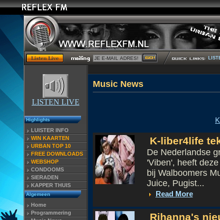
LIST
Musi
LISTEN LIVE
K
Highlights
LUISTER INFO
WIN KAARTEN
K-liber4life t
URBAN TOP 10
De Nederlandse gro
FREE DOWNLOADS
'Viben', heeft de
WEBSHOP
CONDOOMS
bij Walboomers Mus
SIERADEN
Juice, Pugist...
KAPPER THUIS
Read More
Algemeen
Home
Programmering
Rihanna's nie