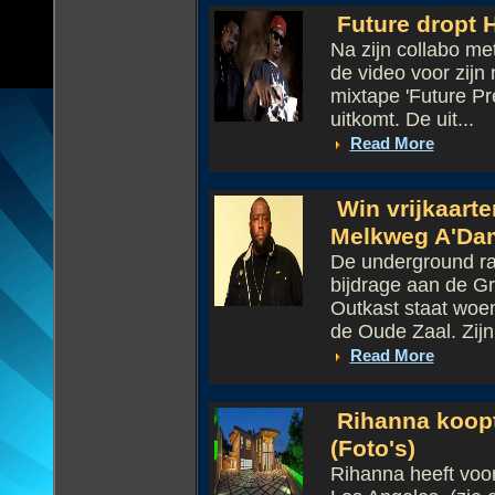
Future dropt H
Na zijn collabo me
de video voor zijn
mixtape 'Future Pr
uitkomt. De uit...
Read More
Win vrijkaarte
Melkweg A'Da
De underground rap
bijdrage aan de G
Outkast staat woe
de Oude Zaal. Zijn 
Read More
Rihanna koopt 
(Foto's)
Rihanna heeft voor