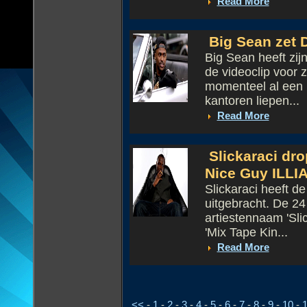
Read More
Big Sean zet D
Big Sean heeft zijn
de videoclip voor 
momenteel al een h
kantoren liepen...
Read More
Slickaraci dro
Nice Guy ILLI
Slickaraci heeft de
uitgebracht. De 24
artiestennaam 'Slic
'Mix Tape Kin...
Read More
<<
-
1
-
2
-
3
-
4
-
5
-
6
-
7
-
8
-
9
-
10
-
1