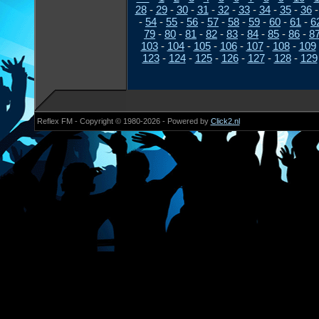
28
-
29
-
30
-
31
-
32
-
33
-
34
-
35
-
36
-
54
-
55
-
56
-
57
-
58
-
59
-
60
-
61
-
6
79
-
80
-
81
-
82
-
83
-
84
-
85
-
86
-
8
103
-
104
-
105
-
106
-
107
-
108
-
109
123
-
124
-
125
-
126
-
127
-
128
-
129
Reflex FM - Copyright © 1980-2026 - Powered by
Click2.nl