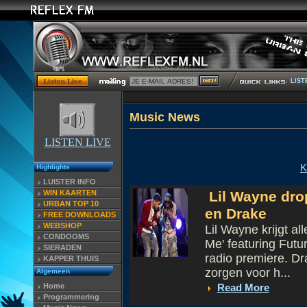
LIST
Musi
LISTEN LIVE
K
Highlights
LUISTER INFO
WIN KAARTEN
Lil Wayne drop
URBAN TOP 10
en Drake
FREE DOWNLOADS
WEBSHOP
Lil Wayne krijgt al
CONDOOMS
Me' featuring Futu
SIERADEN
radio premiere. D
KAPPER THUIS
zorgen voor h...
Algemeen
Home
Read More
Programmering