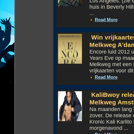
Los Angeles. (zie 
huis in Beverly Hil
...
Read More
Win vrijkaart
Melkweg A'da
Encore luid 2012 u
Years Eve op maan
Melkweg met een s
vrijkaarten voor dit 
Read More
KaliBwoy rele
Melkweg Amst
Na maanden lang ha
zover. De release 
Kronic Kali Karlito
morgenavond ...