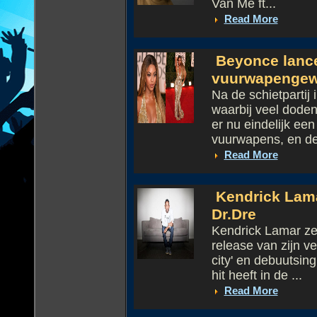
Van Me ft...
Read More
Beyonce lanc
vuurwapengew
Na de schietpartij
waarbij veel dode
er nu eindelijk e
vuurwapens, en de
Read More
Kendrick Lama
Dr.Dre
Kendrick Lamar ze
release van zijn v
city' en debuutsin
hit heeft in de ...
Read More