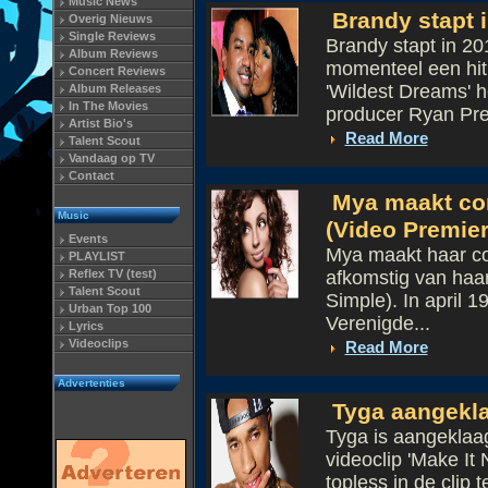
Music News
Brandy stapt i
Overig Nieuws
Single Reviews
Brandy stapt in 20
Album Reviews
momenteel een hit 
Concert Reviews
'Wildest Dreams' h
Album Releases
In The Movies
producer Ryan Pres
Artist Bio's
Read More
Talent Scout
Vandaag op TV
Contact
Mya maakt com
Music
(Video Premier
Events
Mya maakt haar com
PLAYLIST
Reflex TV (test)
afkomstig van haar
Talent Scout
Simple). In april 1
Urban Top 100
Verenigde...
Lyrics
Videoclips
Read More
Advertenties
Tyga aangekla
Tyga is aangeklaagd
videoclip 'Make It
topless in de clip 