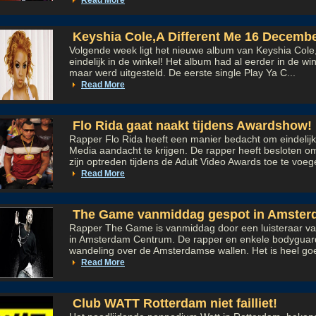
Read More
Keyshia Cole,A Different Me 16 December
Volgende week ligt het nieuwe album van Keyshia Cole,
eindelijk in de winkel! Het album had al eerder in de w
maar werd uitgesteld. De eerste single Play Ya C...
Read More
Flo Rida gaat naakt tijdens Awardshow!
Rapper Flo Rida heeft een manier bedacht om eindelij
Media aandacht te krijgen. De rapper heeft besloten om
zijn optreden tijdens de Adult Video Awards toe te voege
Read More
The Game vanmiddag gespot in Amster
Rapper The Game is vanmiddag door een luisteraar v
in Amsterdam Centrum. De rapper en enkele bodygua
wandeling over de Amsterdamse wallen. Het is heel goe
Read More
Club WATT Rotterdam niet failliet!