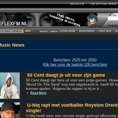
REFLEX FM
THE OFFICIAL URBAN 
|
|
|
LISTEN NOW
MUSICNEWS
CHAT BOX
P
Music Ne
Berichten: 2525 t/m 2550
Klik hier voor de laatste 100 berichten
50 Cent daagt je uit voor zijn game
50 Cent daagt zijn fans uit voor een potje gamen. Hoe
'Blood On The Sand' nog niet uitgebracht is, heeft 50 het
kunnen spelen. Volgens de rapper is hij er b...
Read More
U-Niq rapt met voetballer Royston Dren
single!
U-Niq heeft weer een nieuwe single gedropt afkomstig 