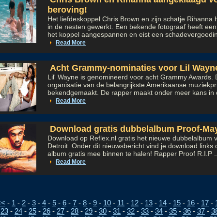
beroving!
Het liefdeskoppel Chris Brown en zijn schatje Rihanna 
in de nesten gewerkt. Een bekende fotograaf heeft een
het koppel aangespannen en eist een schadevergoedin
Read More
Acht Grammy-nominaties voor Lil Wayn
Lil' Wayne is genomineerd voor acht Grammy Awards. D
organisatie van de belangrijkste Amerikaanse muziekpri
bekendgemaakt. De rapper maakt onder meer kans in de
Read More
Download gratis dubbelalbum Proof-Mayo
Download op Reflex.nl gratis het nieuwe dubbelalbum 
Detroit. Onder dit nieuwsbericht vind je download links
album gratis mee binnen te halen! Rapper Proof R.I.P ..
Read More
<<
-
1
-
2
-
3
-
4
-
5
-
6
-
7
-
8
-
9
-
10
-
11
-
12
-
13
-
14
-
15
-
16
-
17
-
-
23
-
24
-
25
-
26
-
27
-
28
-
29
-
30
-
31
-
32
-
33
-
34
-
35
-
36
-
37
-
3