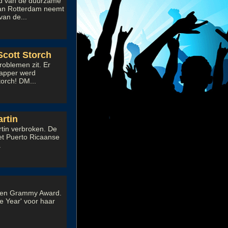
nd van de duurzame
van Rotterdam neemt
van de...
Scott Storch
roblemen zit. Er
rapper werd
orch! DM...
rtin
rtin verbroken. De
et Puerto Ricaanse
.
r een Grammy Award.
he Year' voor haar