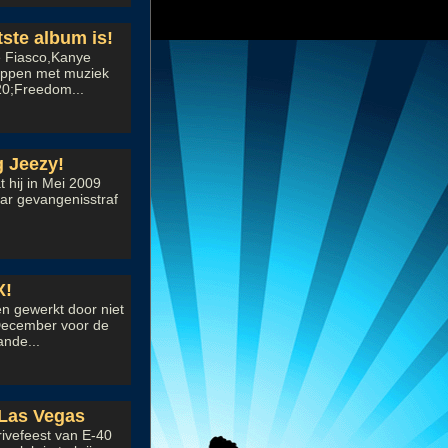
ste album is!
e Fiasco,Kanye
toppen met muziek
20;Freedom...
g Jeezy!
 hij in Mei 2009
jaar gevangenisstraf
X!
n gewerkt door niet
 December voor de
ande...
 Las Vegas
ivefeest van E-40