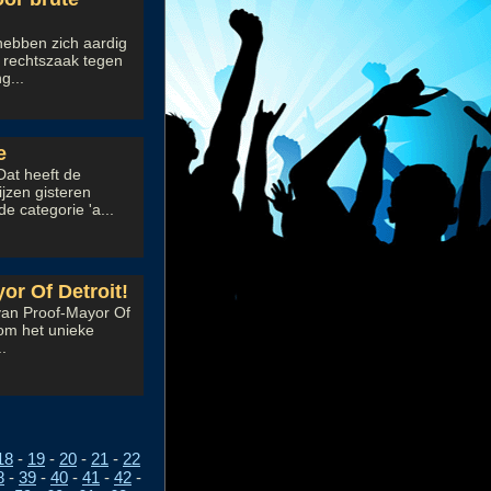
hebben zich aardig
 rechtszaak tegen
g...
e
at heeft de
jzen gisteren
 categorie 'a...
r Of Detroit!
van Proof-Mayor Of
 om het unieke
.
18
-
19
-
20
-
21
-
22
8
-
39
-
40
-
41
-
42
-