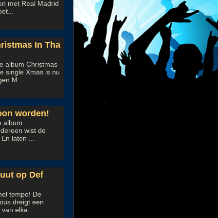
en met Real Madrid
et...
ristmas In Tha
e album Christmas
e single Xmas is nu
gen M...
oon worden!
we album
dereen wist de
En laten ...
uut op Def
nel tempo! De
ous dreigt een
van elka...