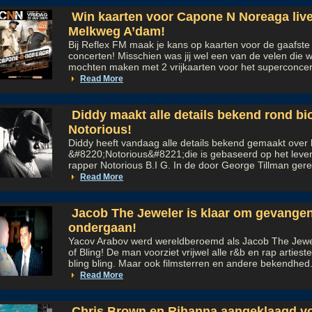
Win kaarten voor Capone N Noreaga live
Melkweg A’dam!
Bij Reflex FM maak je kans op kaarten voor de gaafste
concerten! Misschien was jij wel een van de velen die we
mochten maken met 2 vrijkaarten voor het superconcert
Read More
Diddy maakt alle details bekend rond bi
Notorious!
Diddy heeft vandaag alle details bekend gemaakt over 
&#8220;Notorious&#8221;die is gebaseerd op het lev
rapper Notorious B.I G. In de door George Tillman gere
Read More
Jacob The Jeweler is klaar om gevangeni
ondergaan!
Yacov Arabov werd wereldberoemd als Jacob The Jewel
of Bling! De man voorziet vrijwel alle r&b en rap arties
bling bling. Maar ook filmsterren en andere bekendhed.
Read More
Chris Brown en Rihanna aangeklaagd vo