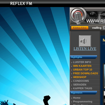
LISTEN LIVE
Highlights
LUISTER INFO
WIN KAARTEN
URBAN TOP 10
FREE DOWNLOADS
WEBSHOP
CONDOOMS
SIERADEN
KAPPER THUIS
Algemeen
Home
Programmering