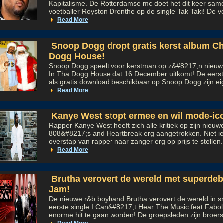
Kapitalisme. De Rotterdamse mc doet het dit keer sam
voetballer Royston Drenthe op de single Tak Taki! De vo
Read More
Snoop Dogg dropt gratis kerst album Ch
Dogg House!
Snoop Dogg speelt voor kerstman op z&#8217;n nieuw
In Tha Dogg House dat 16 December uitkomt! De eerst
als gratis download beschikbaar op Snoop Dogg zijn ei
Read More
Kanye West stopt ermee en wil mode-ic
Rapper Kanye West heeft zich alle kritiek op zijn nieu
808&#8217;s and Heartbreak erg aangetrokken. Niet ie
overstap van rapper naar zanger erg op prijs te stellen. 
Read More
Brutha verovert de wereld met superdeb
Jam!
De nieuwe r&b boyband Brutha verovert de wereld in s
eerste single I Can&#8217;t Hear The Music feat.Fabol
enorme hit te gaan worden! De groepsleden zijn broers 