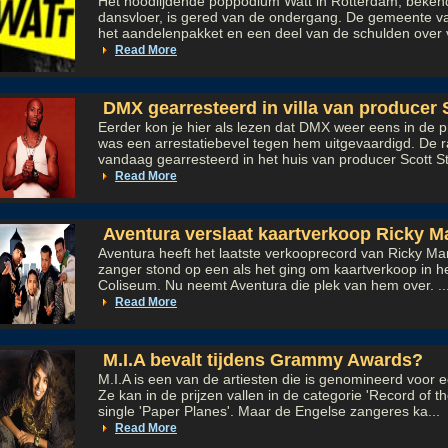
Het noodlijdende poppodium Watt in Rotterdam, beke
dansvloer, is gered van de ondergang. De gemeente 
het aandelenpakket en een deel van de schulden over 
Read More
DMX gearresteerd in villa van producer 
Eerder kon je hier als lezen dat DMX weer eens in de p
was een arrestatiebevel tegen hem uitgevaardigd. De 
vandaag gearresteerd in het huis van producer Scott St
Read More
Aventura verslaat kaartverkoop Ricky Ma
Aventura heeft het laatste verkooprecord van Ricky Ma
zanger stond op een als het ging om kaartverkoop in h
Coliseum. Nu neemt Aventura die plek van hem over. ..
Read More
M.I.A bevalt tijdens Grammy Awards?
M.I.A is een van de artiesten die is genomineerd voo
Ze kan in de prijzen vallen in de categorie 'Record of t
single 'Paper Planes'. Maar de Engelse zangeres ka...
Read More