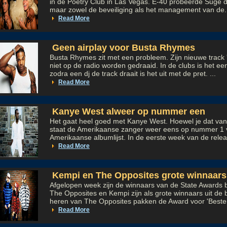
in de Poetry Club in Las Vegas. E-40 probeerde Suge de 
maar zowel de beveiliging als het management van de.
Read More
Geen airplay voor Busta Rhymes
Busta Rhymes zit met een probleem. Zijn nieuwe track
niet op de radio worden gedraaid. In de clubs is het een
zodra een dj de track draait is het uit met de pret. ...
Read More
Kanye West alweer op nummer een
Het gaat heel goed met Kanye West. Hoewel je dat van b
staat de Amerikaanse zanger weer eens op nummer 1 
Amerikaanse albumlijst. In de eerste week van de releas
Read More
Kempi en The Opposites grote winnaars
Afgelopen week zijn de winnaars van de State Awards
The Opposites en Kempi zijn als grote winnaars uit d
heren van The Opposites pakken de Award voor 'Beste 
Read More