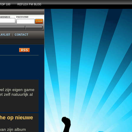
TOP 100
REFLEX FM BLOG
|
LAYLIST
CONTACT
ws
wel zijn eigen game
 zelf natuurlijk al
the op nieuwe
van zijn album