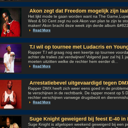
Akon zegt dat Freedom mogelijk zijn laat
Het lijkt mode te gaan worden want na The Game,Lup
West & 50 Cent zegt nu ook Akon van plan te zijn te s
maken! Akon bracht deze week zijn derde album &#82
Read More
T.I wil op tournee met Ludacris en Youn
Rapper T.I wil graag nog een keertje op tournee voordat
achter de tralies zal verdwijnen! Volgend jaar zal hij 1 
moeten uitzitten welke de rechter hem eerder di...
Read More
Arrestatiebevel uitgevaardigd tegen DM
Rapper DMX heeft zich weer eens goed in de probleme
te verschijnen in de rechtbank. De rapper moest op 5
rechter verschijnen vanwege drugsbezit en dierenmish
Read More
Suge Knight geweigerd bij feest E-40 in
Suge Knight is afgelopen weekend geweigerd bij een pr