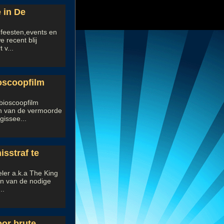
 in De
 feesten,events en
 recent blij
 v...
oscoopfilm
bioscoopfilm
en van de vermoorde
gissee...
sstraf te
er a.k.a The King
ten van de nodige
..
or brute