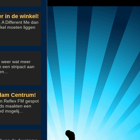
 in de winkel!
 A Different Me dan
inkel moeten liggen
k weer wat meer
 een stripact aan
n...
dam Centrum!
an Reflex FM gespot
rds maakten een
d mogelij...