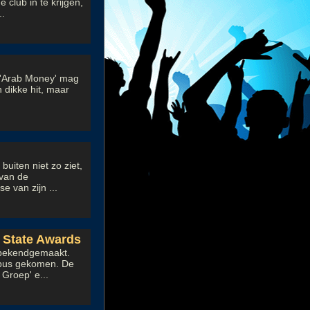
club in te krijgen,
..
 'Arab Money' mag
 dikke hit, maar
uiten niet zo ziet,
van de
e van zijn ...
 State Awards
 bekendgemaakt.
e bus gekomen. De
Groep' e...