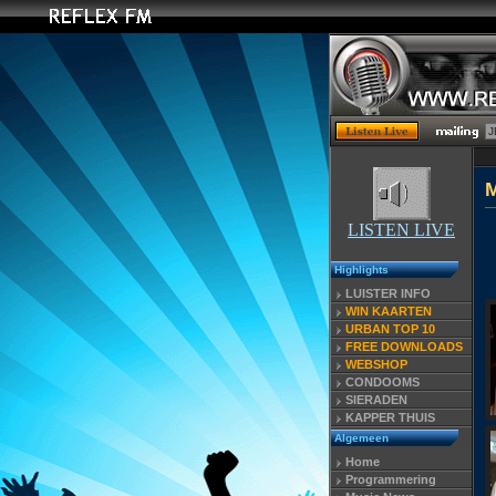
LISTEN LIVE
Highlights
LUISTER INFO
WIN KAARTEN
URBAN TOP 10
FREE DOWNLOADS
WEBSHOP
CONDOOMS
SIERADEN
KAPPER THUIS
Algemeen
Home
Programmering