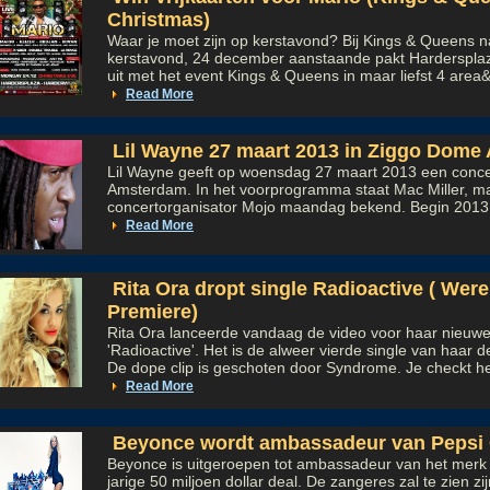
Christmas)
Waar je moet zijn op kerstavond? Bij Kings & Queens na
kerstavond, 24 december aanstaande pakt Hardersplaza
uit met het event Kings & Queens in maar liefst 4 area
Read More
Lil Wayne 27 maart 2013 in Ziggo Dom
Lil Wayne geeft op woensdag 27 maart 2013 een conce
Amsterdam. In het voorprogramma staat Mac Miller, m
concertorganisator Mojo maandag bekend. Begin 2013 b
Read More
Rita Ora dropt single Radioactive ( Were
Premiere)
Rita Ora lanceerde vandaag de video voor haar nieuwe
'Radioactive'. Het is de alweer vierde single van haar 
De dope clip is geschoten door Syndrome. Je checkt he
Read More
Beyonce wordt ambassadeur van Pepsi 
Beyonce is uitgeroepen tot ambassadeur van het merk P
jarige 50 miljoen dollar deal. De zangeres zal te zien z