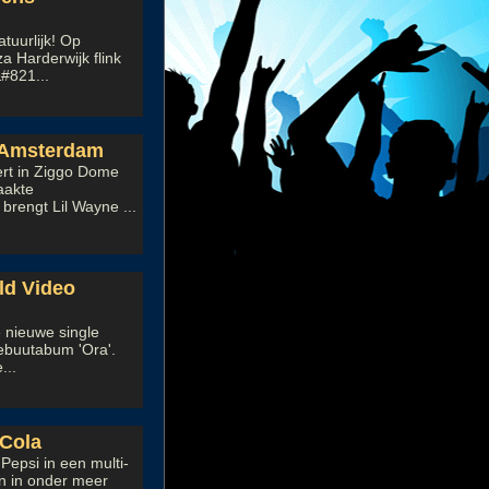
tuurlijk! Op
 Harderwijk flink
&#821...
e Amsterdam
rt in Ziggo Dome
aakte
rengt Lil Wayne ...
ld Video
 nieuwe single
debuutabum 'Ora'.
...
Cola
epsi in een multi-
ijn in onder meer