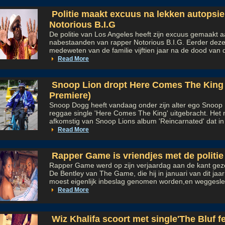
Politie maakt excuus na lekken autopsie
Notorious B.I.G
De politie van Los Angeles heeft zijn excuus gemaakt 
nabestaanden van rapper Notorious B.I.G. Eerder dez
medeweten van de familie vijftien jaar na de dood van d
Read More
Snoop Lion dropt Here Comes The King
Premiere)
Snoop Dogg heeft vandaag onder zijn alter ego Snoop 
reggae single 'Here Comes The King' uitgebracht. Het
afkomstig van Snoop Lions album 'Reincarnated' dat in 
Read More
Rapper Game is vriendjes met de politie
Rapper Game werd op zijn verjaardag aan de kant gezet
De Bentley van The Game, die hij in januari van dit ja
moest eigenlijk inbeslag genomen worden,en weggesle
Read More
Wiz Khalifa scoort met single'The Bluf 