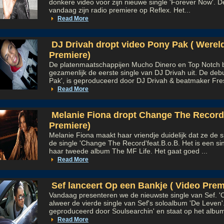
donkere video voor zijn nieuwe single 'Forever Now'. D
vandaag zijn radio premiere op Reflex. Het...
Read More
DJ Drivah dropt video Pony Pak ( Werel
Premiere)
De platenmaatschappijen Mucho Dinero en Top Notch
gezamenlijk de eerste single van DJ Drivah uit. De deb
Pak', is geproduceerd door DJ Drivah & beatmaker Fres
Read More
Melanie Fiona dropt Change The Record
Premiere)
Melanie Fiona maakt haar vriendje duidelijk dat ze de sp
de single 'Change The Record'feat.B.o.B. Het is een si
haar tweede album The MF Life. Het gaat goed ...
Read More
Sef lanceert Op een Bankje ( Video Prem
Vandaag presenteren we de nieuwste single van Sef. 'O
alweer de vierde single van Sef's soloalbum 'De Leven'.
geproduceerd door Soulsearchin' en staat op het album
Read More