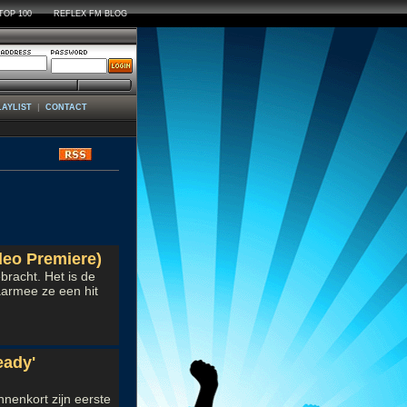
TOP 100
REFLEX FM BLOG
|
LAYLIST
CONTACT
ws
deo Premiere)
bracht. Het is de
aarmee ze een hit
eady'
nenkort zijn eerste