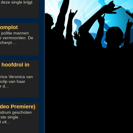
deze single krijgt
complot
 politie mannen
te vermoorden. De
herpt....
 hoofdrol in
rice Veronica van
clip van haar
 d...
ideo Premiere)
Syndrum geschoten
rste single
uit...