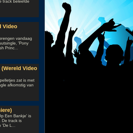
e track beleefde
d Video
 brengen vandaag
uutsingle, 'Pony
h Princ...
 (Wereld Video
elletjes zat is met
ngle afkomstig van
iere)
p Een Bankje' is
 De track is
 'De L...