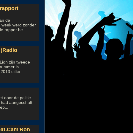
rapport
aan de
e week werd zonder
e rapper he...
 (Radio
Lion zijn tweede
 nummer is
2013 uitko...
 door de politie.
ar had aangeschaft
ep...
feat.Cam'Ron