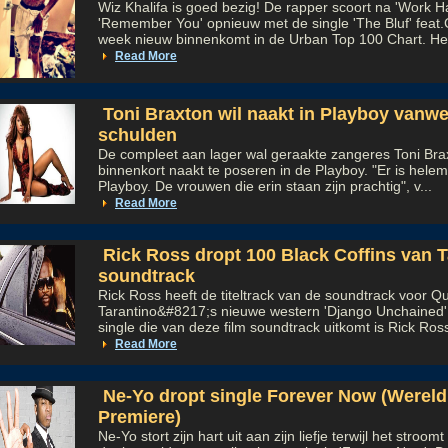
Wiz Khalifa is goed bezig! De rapper scoort na 'Work H
'Remember You' opnieuw met de single 'The Bluf' feat
week nieuw binnenkomt in de Urban Top 100 Chart. Het
Read More
Toni Braxton wil naakt in Playboy vanw
schulden
De compleet aan lager wal geraakte zangeres Toni Br
binnenkort naakt te poseren in de Playboy. "Er is hele
Playboy. De vrouwen die erin staan zijn prachtig", v...
Read More
Rick Ross dropt 100 Black Coffins van T
soundtrack
Rick Ross heeft de titeltrack van de soundtrack voor Q
Tarantino&#8217;s nieuwe western 'Django Unchained'
single die van deze film soundtrack uitkomt is Rick Ross
Read More
Ne-Yo dropt single Forever Now (Wereld
Premiere)
Ne-Yo stort zijn hart uit aan zijn liefje terwijl het stroo