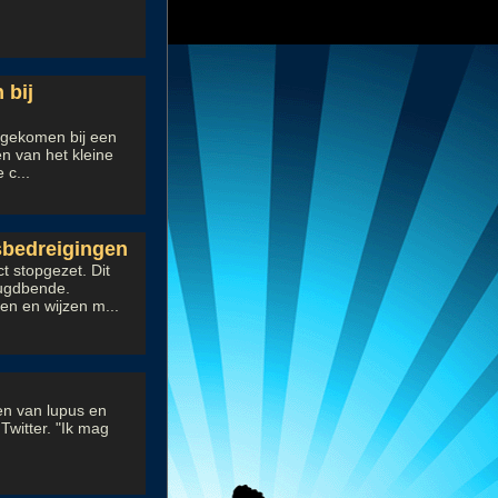
 bij
mgekomen bij een
en van het kleine
 c...
sbedreigingen
t stopgezet. Dit
ugdbende.
en en wijzen m...
ben van lupus en
Twitter. "Ik mag