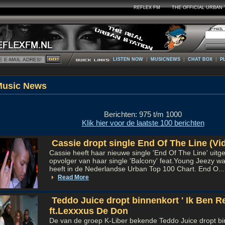
REFLEX FM
THE OFFICIAL URBAN 
|
|
|
LISTEN NOW
MUSICNEWS
CHAT BOX
P
Music Ne
Berichten: 975 t/m 1000
Klik hier voor de laatste 100 berichten
Cassie dropt single End Of The Line (Vi
Cassie heeft haar nieuwe single 'End Of The Line' uitge
opvolger van haar single 'Balcony' feat.Young Jeezy w
heeft in de Nederlandse Urban Top 100 Chart. End O...
Read More
Teddo Juice dropt binnenkort ' Ik Ben R
ft.Lexxxus De Don
De van de groep K-Liber bekende Teddo Juice dropt bin