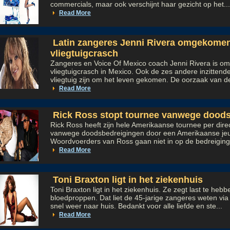
commercials, maar ook verschijnt haar gezicht op het...
Read More
Latin zangeres Jenni Rivera omgekomen
vliegtuigcrasch
Zangeres en Voice Of Mexico coach Jenni Rivera is o
vliegtuigcrasch in Mexico. Ook de zes andere inzittend
vliegtuig zijn om het leven gekomen. De oorzaak van de
Read More
Rick Ross stopt tournee vanwege dood
Rick Ross heeft zijn hele Amerikaanse tournee per direc
vanwege doodsbedreigingen door een Amerikaanse je
Woordvoerders van Ross gaan niet in op de bedreiging
Read More
Toni Braxton ligt in het ziekenhuis
Toni Braxton ligt in het ziekenhuis. Ze zegt last te heb
bloedproppen. Dat liet de 45-jarige zangeres weten via 
snel weer naar huis. Bedankt voor alle liefde en ste...
Read More