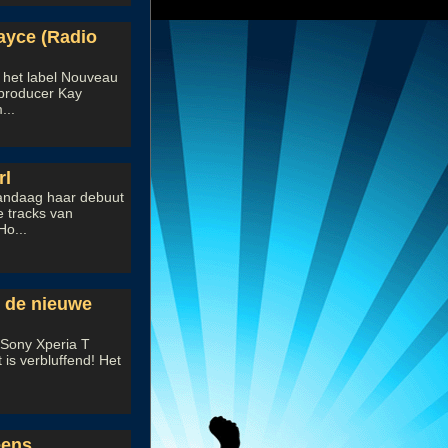
Jayce (Radio
p het label Nouveau
/producer Kay
...
rl
vandaag haar debuut
e tracks van
Ho...
 de nieuwe
 Sony Xperia T
 is verbluffend! Het
eens