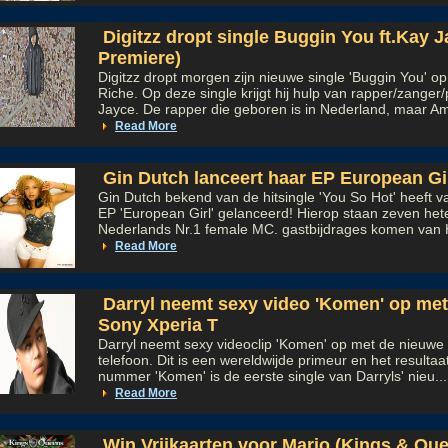
Digitzz dropt single Buggin You ft.Kay 
Premiere)
Digitzz dropt morgen zijn nieuwe single 'Buggin You' o
Riche. Op deze single krijgt hij hulp van rapper/zanger
Jayce. De rapper die geboren is in Nederland, maar Am
Read More
Gin Dutch lanceert haar EP European Gi
Gin Dutch bekend van de hitsingle 'You So Hot' heeft 
EP 'European Girl' gelanceerd! Hierop staan zeven het
Nederlands Nr.1 female MC. gastbijdrages komen van 
Read More
Darryl neemt sexy video 'Komen' op met
Sony Xperia T
Darryl neemt sexy videoclip 'Komen' op met de nieuwe
telefoon. Dit is een wereldwijde primeur en het resultaat
nummer 'Komen' is de eerste single van Darryls' nieu...
Read More
Win Vrijkaarten voor Mario (Kings & Qu