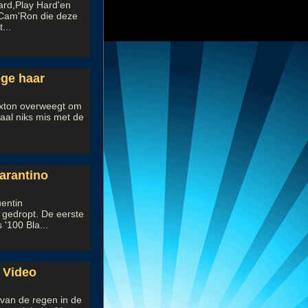
ard,Play Hard'en
.Cam'Ron die deze
...
ege haar
axton overweegt om
maal niks mis met de
arantino
uentin
 gedropt. De eerste
 '100 Bla...
 Video
mt van de regen in de