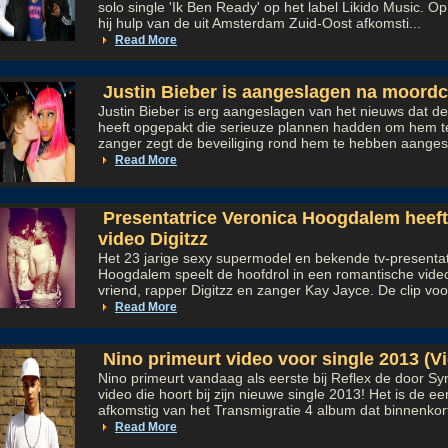
solo single 'Ik Ben Ready' op het label Likido Music. Op 
hij hulp van de uit Amsterdam Zuid-Oost afkomsti...
Read More
Justin Bieber is aangeslagen na moord
Justin Bieber is erg aangeslagen van het nieuws dat de
heeft opgepakt die serieuze plannen hadden om hem 
zanger zegt de beveiliging rond hem te hebben aangesc
Read More
Presentatrice Veronica Hoogdalem heeft
video Digitzz
Het 23 jarige sexy supermodel en bekende tv-presentat
Hoogdalem speelt de hoofdrol in een romantische video
vriend, rapper Digitzz en zanger Kay Jayce. De clip voor
Read More
Nino primeurt video voor single 2013 (V
Nino primeurt vandaag als eerste bij Reflex de door 
video die hoort bij zijn nieuwe single 2013! Het is de ee
afkomstig van het Transmigratie 4 album dat binnenkort 
Read More